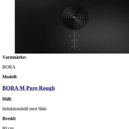
Varumärke:
BORA
Modell:
BORA M Pure Rough
Häll:
Induktionshäll med fläkt
Bredd:
80
cm