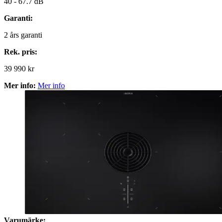
40 -
67.7 dB
Garanti:
2
års garanti
Rek. pris:
39 990 kr
Mer info:
Mer info
Varumärke: