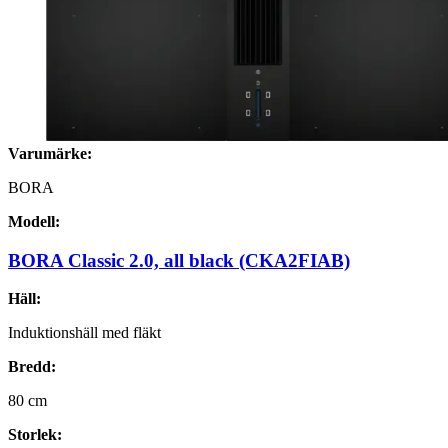
Varumärke:
BORA
Modell:
BORA Classic 2.0, all black (CKA2FIAB)
Häll:
Induktionshäll med fläkt
Bredd:
80
cm
Storlek: