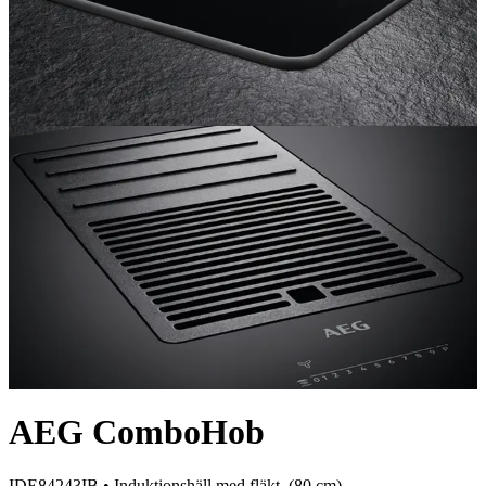
AEG ComboHob
IDE84243IB •
Induktionshäll med fläkt
, (
80
cm)