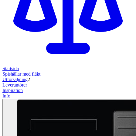
Startsida
Spishällar med fläkt
Utförsäljning
2
Leverantörer
Inspiration
Info