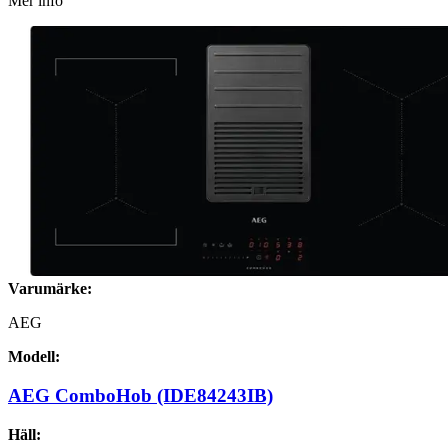
Mer info
Varumärke:
AEG
Modell:
AEG ComboHob (IDE84243IB)
Häll: