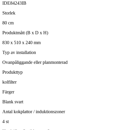
IDE84243IB
Storlek
80
cm
Produktmått (B x D x H)
830
x
510
x
240
mm
Typ av installation
Ovanpåliggande eller planmonterad
Produkttyp
kolfilter
Färger
Blank svart
Antal kokplattor / induktionszoner
4
st