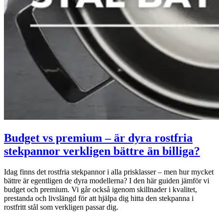
Budget vs premium – är dyra rostfria
stekpannor verkligen bättre än billiga?
Idag finns det rostfria stekpannor i alla prisklasser – men hur mycket
bättre är egentligen de dyra modellerna? I den här guiden jämför vi
budget och premium. Vi går också igenom skillnader i kvalitet,
prestanda och livslängd för att hjälpa dig hitta den stekpanna i
rostfritt stål som verkligen passar dig.