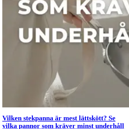
Vilken stekpanna är mest lättskött? Se
vilka pannor som kräver minst underhåll