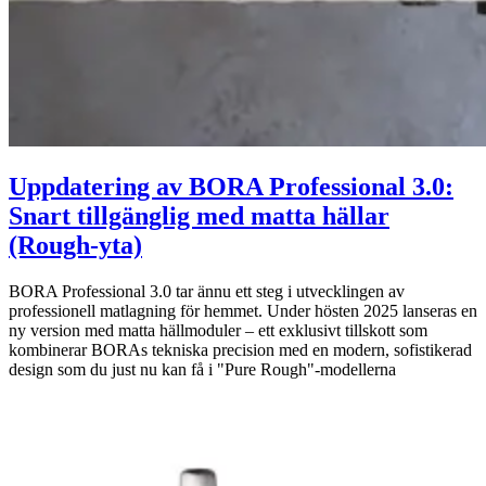
Uppdatering av BORA Professional 3.0:
Snart tillgänglig med matta hällar
(Rough-yta)
BORA Professional 3.0 tar ännu ett steg i utvecklingen av
professionell matlagning för hemmet. Under hösten 2025 lanseras en
ny version med matta hällmoduler – ett exklusivt tillskott som
kombinerar BORAs tekniska precision med en modern, sofistikerad
design som du just nu kan få i "Pure Rough"-modellerna