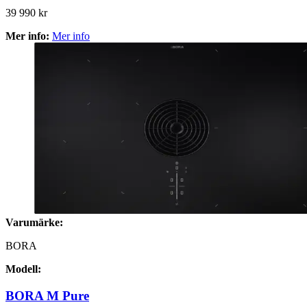
39 990 kr
Mer info:
Mer info
Varumärke:
BORA
Modell:
BORA M Pure