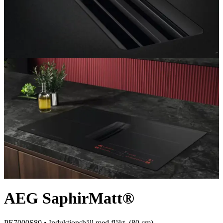
AEG SaphirMatt®
PE7000S80 •
Induktionshäll med fläkt
, (
80
cm)