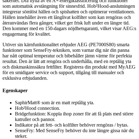
säkerhet. Dra nytta av en A+-energiklassificering och funktioner
som automatisk avstängning för sinnesfrid. Hob²Hood-anslutningen
integrerar sömlöst hällen och spishatten och optimerar ventilationen.
Hällen innehåller även ett långlivat kolfilter som kan rengöras och
återanvändas flera gånger, vilket ger frisk luft under en längre tid.
Den kommer med en 150-dagars nöjdhetsgaranti, vilket visar AEG:s
engagemang för kvalitet.
Utöver sin kärnfunktionalitet erbjuder AEG (PE7000S80) smarta
funktioner som SenseFry-tekniken, som varnar dig när din panna
har nått optimal temperatur och bibehåller jämn värme för perfekta
resultat. Den är lätt att rengöra och underhålla, med en reptålig yta
och diskmaskinssäkra fettfilter. Registrera din produkt med MyAEG
för en smidigare service och support, tillgång till manualer och
exklusiva erbjudanden.
Egenskaper
SaphirMatt® som är en matt reptålig yta.
Hob²Hood connection.
Bridgefunktion: Koppla ihop zoner för att få plats med större
katruller och pannor.
Indikator på att fett- och kolfilter behöver rengöras / bytas.
SenseFry: Med SenseFry behöver du inte längre gissa när du
steker.