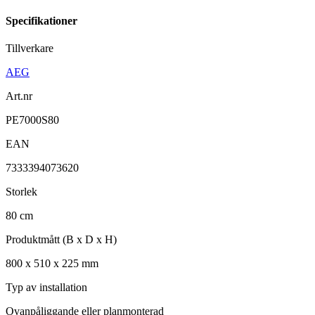
Specifikationer
Tillverkare
AEG
Art.nr
PE7000S80
EAN
7333394073620
Storlek
80
cm
Produktmått (B x D x H)
800
x
510
x
225
mm
Typ av installation
Ovanpåliggande eller planmonterad