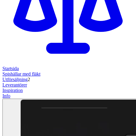
Startsida
Spishällar med fläkt
Utförsäljning
2
Leverantörer
Inspiration
Info