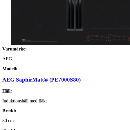
Varumärke:
AEG
Modell:
AEG SaphirMatt® (PE7000S80)
Häll:
Induktionshäll med fläkt
Bredd:
80
cm