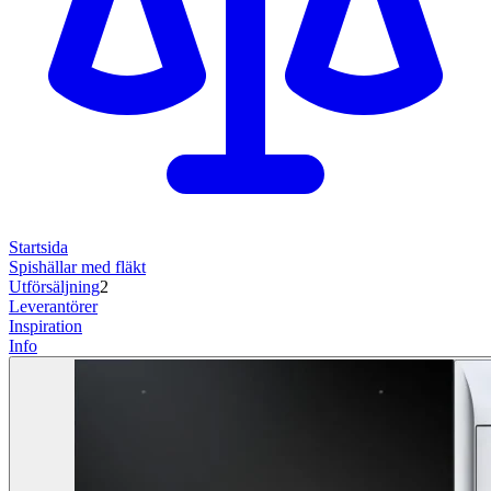
Startsida
Spishällar med fläkt
Utförsäljning
2
Leverantörer
Inspiration
Info