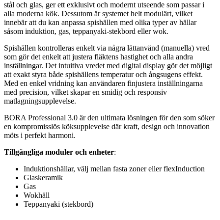
stål och glas, ger ett exklusivt och modernt utseende som passar i
alla moderna kök. Dessutom är systemet helt modulärt, vilket
innebär att du kan anpassa spishällen med olika typer av hällar
såsom induktion, gas, teppanyaki-stekbord eller wok.
Spishällen kontrolleras enkelt via några lättanvänd (manuella) vred
som gör det enkelt att justera fläktens hastighet och alla andra
inställningar. Det intuitiva vredet med digital display gör det möjligt
att exakt styra både spishällens temperatur och ångsugens effekt.
Med en enkel vridning kan användaren finjustera inställningarna
med precision, vilket skapar en smidig och responsiv
matlagningsupplevelse.
BORA Professional 3.0 är den ultimata lösningen för den som söker
en kompromisslös köksupplevelse där kraft, design och innovation
möts i perfekt harmoni.
Tillgängliga moduler och enheter
:
Induktionshällar, välj mellan fasta zoner eller flexInduction
Glaskeramik
Gas
Wokhäll
Teppanyaki (stekbord)