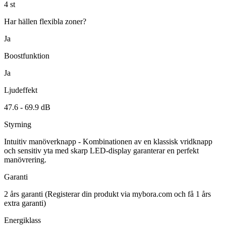
4
st
Har hällen flexibla zoner?
Ja
Boostfunktion
Ja
Ljudeffekt
47.6 -
69.9
dB
Styrning
Intuitiv manöverknapp - Kombinationen av en klassisk vridknapp
och sensitiv yta med skarp LED-display garanterar en perfekt
manövrering.
Garanti
2
års garanti
(Registerar din produkt via mybora.com och få 1 års
extra garanti)
Energiklass