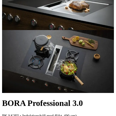
BORA Professional 3.0
PKAS3FI •
Induktionshäll med fläkt
, (
90
cm)