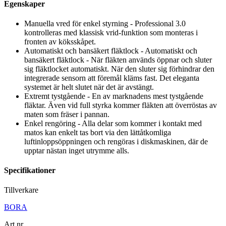
Egenskaper
Manuella vred för enkel styrning - Professional 3.0
kontrolleras med klassisk vrid-funktion som monteras i
fronten av köksskåpet.
Automatiskt och bansäkert fläktlock - Automatiskt och
bansäkert fläktlock - När fläkten används öppnar och sluter
sig fläktlocket automatiskt. När den sluter sig förhindrar den
integrerade sensorn att föremål kläms fast. Det eleganta
systemet är helt slutet när det är avstängt.
Extremt tystgående - En av marknadens mest tystgående
fläktar. Även vid full styrka kommer fläkten att överröstas av
maten som fräser i pannan.
Enkel rengöring - Alla delar som kommer i kontakt med
matos kan enkelt tas bort via den lättåtkomliga
luftinloppsöppningen och rengöras i diskmaskinen, där de
upptar nästan inget utrymme alls.
Specifikationer
Tillverkare
BORA
Art.nr