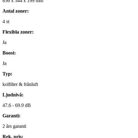
856
x
544
x
199
mm
Antal zoner:
4
st
Flexibla zoner:
Ja
Boost:
Ja
Typ:
kolfilter & frånluft
Ljudnivå:
47.6 -
69.9 dB
Garanti:
2
års garanti
Rek. pris: