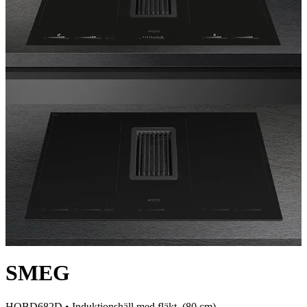
SMEG
HOBD682D •
Induktionshäll med fläkt
, (
80
cm)