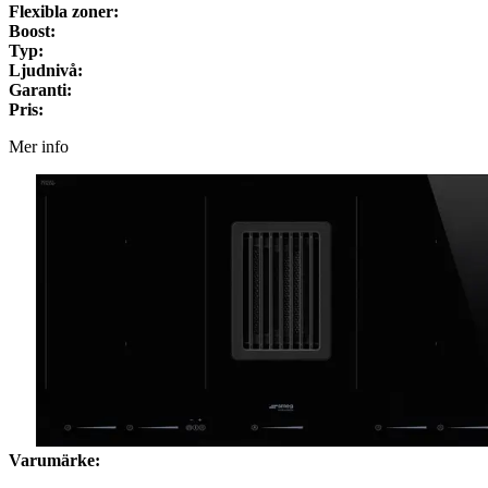
Flexibla zoner:
Boost:
Typ:
Ljudnivå:
Garanti:
Pris:
Mer info
Varumärke: