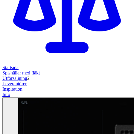
Startsida
Spishällar med fläkt
Utförsäljning
2
Leverantörer
Inspiration
Info