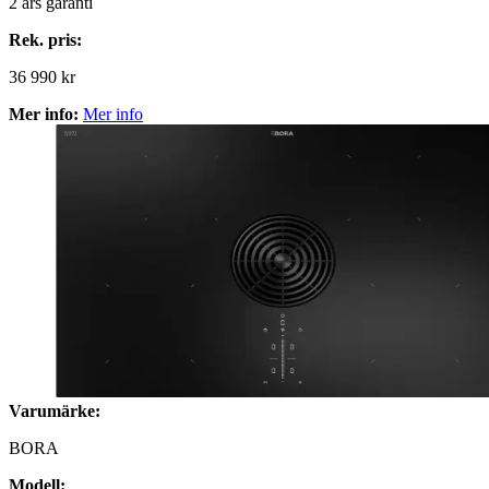
2
års garanti
Rek. pris:
36 990 kr
Mer info:
Mer info
Varumärke:
BORA
Modell: