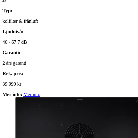
Ja
Typ:
kolfilter & frånluft
Ljudnivå:
40 -
67.7 dB
Garanti:
2
års garanti
Rek. pris:
39 990 kr
Mer info:
Mer info