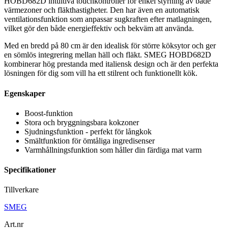
HOBD682D intuitiva touchkontroller för enkel styrning av både
värmezoner och fläkthastigheter. Den har även en automatisk
ventilationsfunktion som anpassar sugkraften efter matlagningen,
vilket gör den både energieffektiv och bekväm att använda.
Med en bredd på 80 cm är den idealisk för större köksytor och ger
en sömlös integrering mellan häll och fläkt. SMEG HOBD682D
kombinerar hög prestanda med italiensk design och är den perfekta
lösningen för dig som vill ha ett stilrent och funktionellt kök.
Egenskaper
Boost-funktion
Stora och bryggningsbara kokzoner
Sjudningsfunktion - perfekt för långkok
Smältfunktion för ömtåliga ingredisenser
Varmhållningsfunktion som håller din färdiga mat varm
Specifikationer
Tillverkare
SMEG
Art.nr