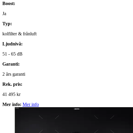
Boost:
Ja
Typ:
kolfilter & frånluft
Ljudnivå:
51 -
65 dB
Garanti:
2
års garanti
Rek. pris:
41 495 kr
Mer info:
Mer info