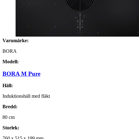
Varumärke:
BORA
Modell:
BORA M Pure
Häll:
Induktionshäll med fläkt
Bredd:
80
cm
Storlek:
760
x
515
x
199
mm