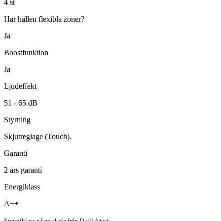
4
st
Har hällen flexibla zoner?
Ja
Boostfunktion
Ja
Ljudeffekt
51 -
65
dB
Styrning
Skjutreglage (Touch).
Garanti
2
års garanti
Energiklass
A++
Energiklass på en skala från D till A+++