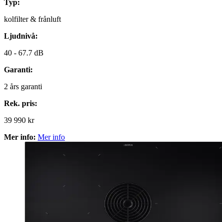
Typ:
kolfilter & frånluft
Ljudnivå:
40 -
67.7 dB
Garanti:
2
års garanti
Rek. pris:
39 990 kr
Mer info:
Mer info