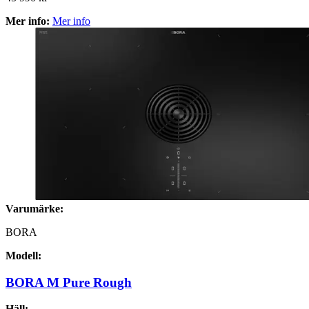
Mer info:
Mer info
Varumärke:
BORA
Modell:
BORA M Pure Rough
Häll: