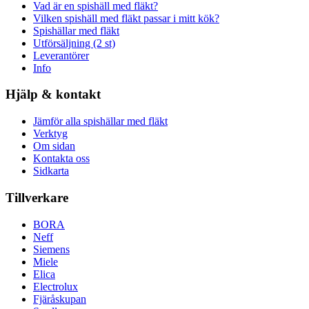
Vad är en spishäll med fläkt?
Vilken spishäll med fläkt passar i mitt kök?
Spishällar med fläkt
Utförsäljning (2 st)
Leverantörer
Info
Hjälp & kontakt
Jämför alla spishällar med fläkt
Verktyg
Om sidan
Kontakta oss
Sidkarta
Tillverkare
BORA
Neff
Siemens
Miele
Elica
Electrolux
Fjäråskupan