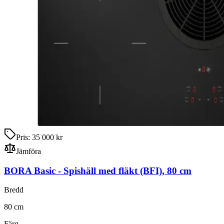
Pris:
35 000 kr
Jämföra
BORA Basic
-
Spishäll med fläkt
(BFI)
,
80
cm
Bredd
80
cm
Färg