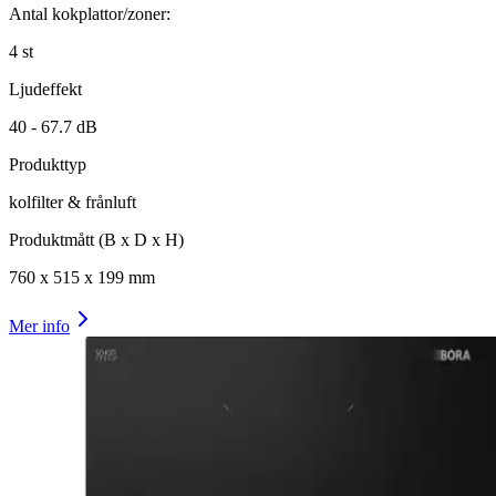
Antal kokplattor/zoner:
4
st
Ljudeffekt
40 -
67.7
dB
Produkttyp
kolfilter & frånluft
Produktmått (B x D x H)
760
x
515
x
199
mm
Mer info