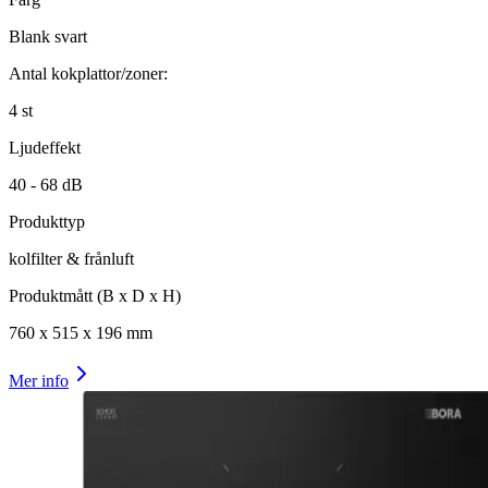
Blank svart
Antal kokplattor/zoner:
4
st
Ljudeffekt
40 -
68
dB
Produkttyp
kolfilter & frånluft
Produktmått (B x D x H)
760
x
515
x
196
mm
Mer info