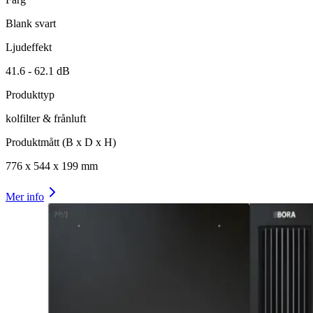
Blank svart
Ljudeffekt
41.6 -
62.1
dB
Produkttyp
kolfilter & frånluft
Produktmått (B x D x H)
776
x
544
x
199
mm
Mer info