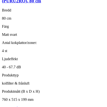
(PURU2RO)
,
80
cm
Bredd
80
cm
Färg
Matt svart
Antal kokplattor/zoner:
4
st
Ljudeffekt
40 -
67.7
dB
Produkttyp
kolfilter & frånluft
Produktmått (B x D x H)
760
x
515
x
199
mm