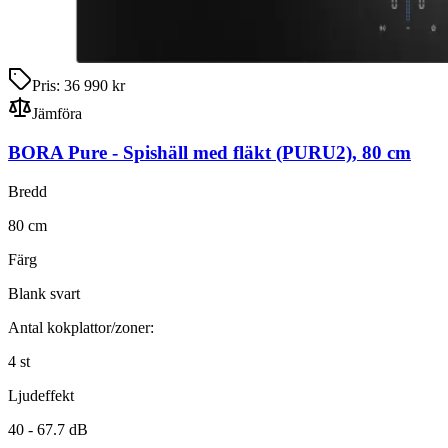
Pris:
36 990 kr
Jämföra
BORA Pure
-
Spishäll med fläkt
(PURU2)
,
80
cm
Bredd
80
cm
Färg
Blank svart
Antal kokplattor/zoner:
4
st
Ljudeffekt
40 -
67.7
dB