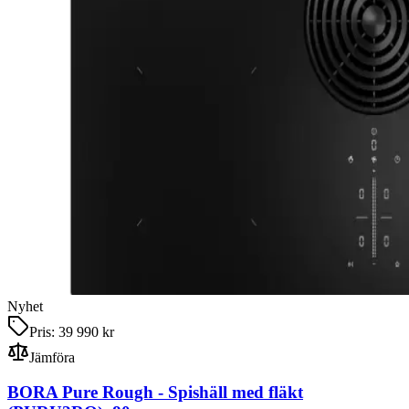
Nyhet
Pris:
39 990 kr
Jämföra
BORA Pure Rough
-
Spishäll med fläkt