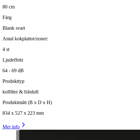
80
cm
Färg
Blank svart
Antal kokplattor/zoner:
4
st
Ljudeffekt
64 -
69
dB
Produkttyp
kolfilter & frånluft
Produktmått (B x D x H)
834
x
527
x
223
mm
Mer info