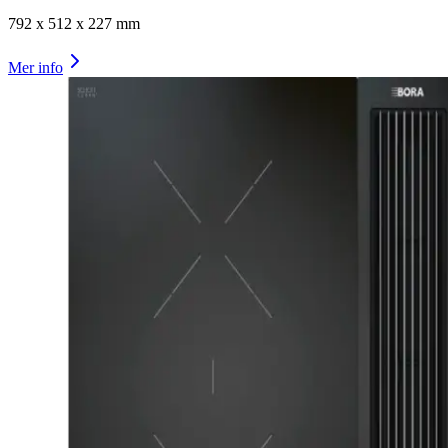
792
x
512
x
227
mm
Mer info