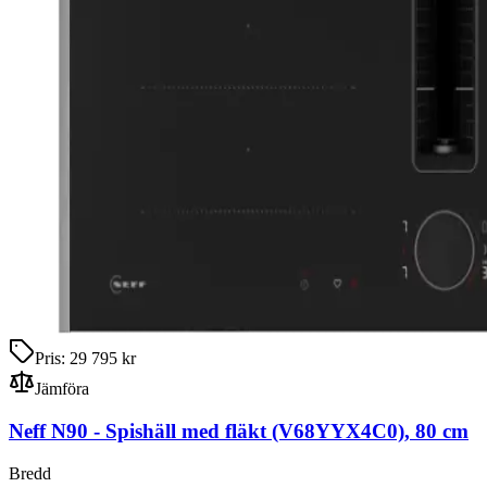
Pris:
29 795 kr
Jämföra
Neff N90
-
Spishäll med fläkt
(V68YYX4C0)
,
80
cm
Bredd