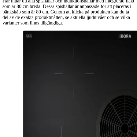
Här hittar du alla spishällar och induktionshällar med integrerad fläkt
som är 80 cm breda. Dessa spishällar är anpassade för att placeras i
bänkskåp som är 80 cm. Genom att klicka på produkten kan du ta
del av de exakta produktmåtten, se aktuella ljudnivåer och se vilka
varianter som finns tillgängliga.