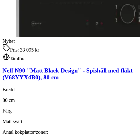
Nyhet
Pris:
33 095 kr
Jämföra
Neff N90 "Matt Black Design"
-
Spishäll med fläkt
(V68YYX4B0)
,
80
cm
Bredd
80
cm
Färg
Matt svart
Antal kokplattor/zoner: