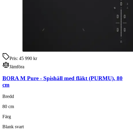
Pris:
45 990 kr
Jämföra
BORA M Pure
-
Spishäll med fläkt
(PURMU)
,
80
cm
Bredd
80
cm
Färg
Blank svart