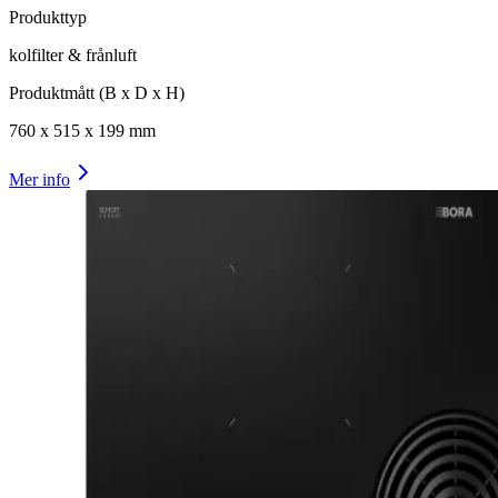
Produkttyp
kolfilter & frånluft
Produktmått (B x D x H)
760
x
515
x
199
mm
Mer info