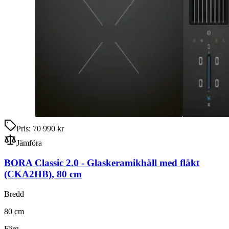
Pris:
70 990 kr
Jämföra
BORA Classic 2.0
-
Glaskeramikhäll med fläkt
(CKA2HB)
,
80
cm
Bredd
80
cm
Färg