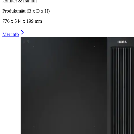
kolfilter & frånluft
Produktmått (B x D x H)
776
x
544
x
199
mm
Mer info