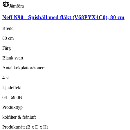
Jämföra
Neff N90
-
Spishäll med fläkt
(V68PYX4C0)
,
80
cm
Bredd
80
cm
Färg
Blank svart
Antal kokplattor/zoner:
4
st
Ljudeffekt
64 -
69
dB
Produkttyp
kolfilter & frånluft
Produktmått (B x D x H)