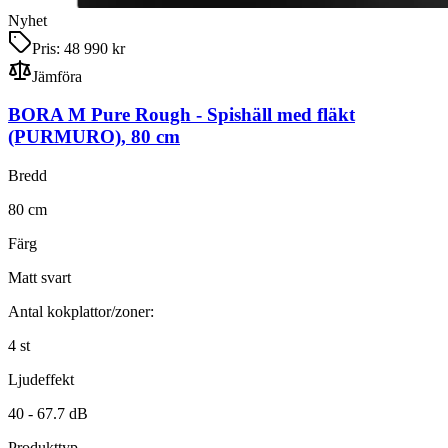
Nyhet
Pris:
48 990 kr
Jämföra
BORA M Pure Rough
-
Spishäll med fläkt
(PURMURO)
,
80
cm
Bredd
80
cm
Färg
Matt svart
Antal kokplattor/zoner:
4
st
Ljudeffekt
40 -
67.7
dB
Produkttyp