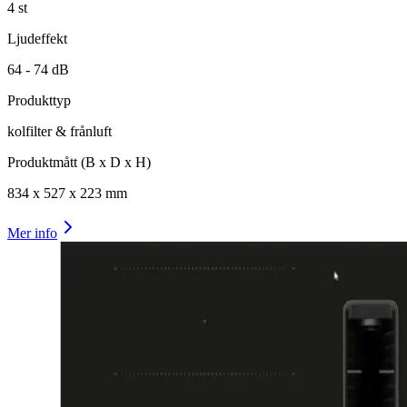
4
st
Ljudeffekt
64 -
74
dB
Produkttyp
kolfilter & frånluft
Produktmått (B x D x H)
834
x
527
x
223
mm
Mer info