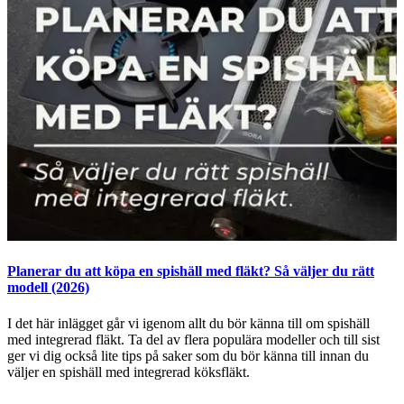
Planerar du att köpa en spishäll med fläkt? Så väljer du rätt
B
modell (2026)
(
I det här inlägget går vi igenom allt du bör känna till om spishäll
V
med integrerad fläkt. Ta del av flera populära modeller och till sist
m
ger vi dig också lite tips på saker som du bör känna till innan du
u
väljer en spishäll med integrerad köksfläkt.
f
p