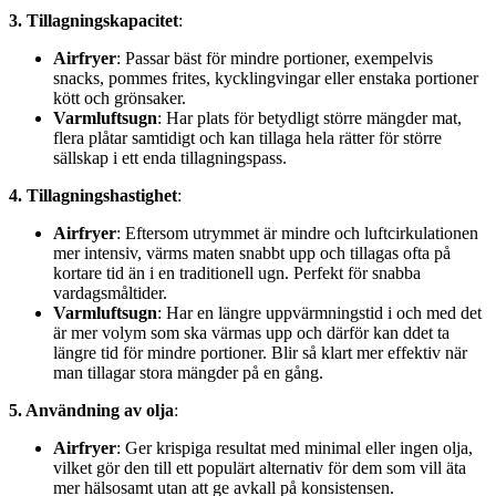
3. Tillagningskapacitet
:
Airfryer
: Passar bäst för mindre portioner, exempelvis
snacks, pommes frites, kycklingvingar eller enstaka portioner
kött och grönsaker.
Varmluftsugn
: Har plats för betydligt större mängder mat,
flera plåtar samtidigt och kan tillaga hela rätter för större
sällskap i ett enda tillagningspass.
4. Tillagningshastighet
:
Airfryer
: Eftersom utrymmet är mindre och luftcirkulationen
mer intensiv, värms maten snabbt upp och tillagas ofta på
kortare tid än i en traditionell ugn. Perfekt för snabba
vardagsmåltider.
Varmluftsugn
: Har en längre uppvärmningstid i och med det
är mer volym som ska värmas upp och därför kan ddet ta
längre tid för mindre portioner. Blir så klart mer effektiv när
man tillagar stora mängder på en gång.
5. Användning av olja
:
Airfryer
: Ger krispiga resultat med minimal eller ingen olja,
vilket gör den till ett populärt alternativ för dem som vill äta
mer hälsosamt utan att ge avkall på konsistensen.