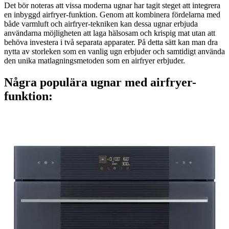
Det bör noteras att vissa moderna ugnar har tagit steget att integrera
en inbyggd airfryer-funktion. Genom att kombinera fördelarna med
både varmluft och airfryer-tekniken kan dessa ugnar erbjuda
användarna möjligheten att laga hälsosam och krispig mat utan att
behöva investera i två separata apparater. På detta sätt kan man dra
nytta av storleken som en vanlig ugn erbjuder och samtidigt använda
den unika matlagningsmetoden som en airfryer erbjuder.
Några populära ugnar med airfryer-
funktion:
SMEG SO4102M1G
airfryer
:
a
Ja
J
självrengöring
:
s
Ja
J
bredd
: