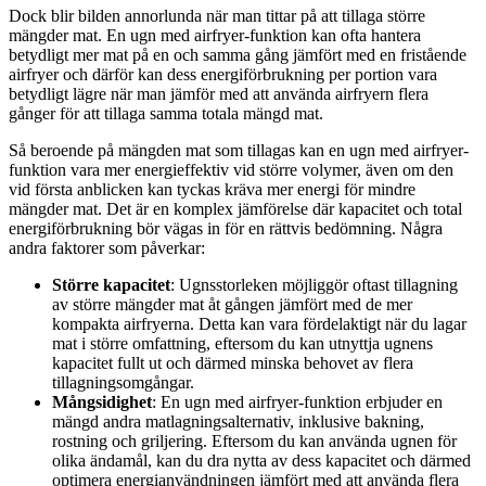
Dock blir bilden annorlunda när man tittar på att tillaga större
mängder mat. En ugn med airfryer-funktion kan ofta hantera
betydligt mer mat på en och samma gång jämfört med en fristående
airfryer och därför kan dess energiförbrukning per portion vara
betydligt lägre när man jämför med att använda airfryern flera
gånger för att tillaga samma totala mängd mat.
Så beroende på mängden mat som tillagas kan en ugn med airfryer-
funktion vara mer energieffektiv vid större volymer, även om den
vid första anblicken kan tyckas kräva mer energi för mindre
mängder mat. Det är en komplex jämförelse där kapacitet och total
energiförbrukning bör vägas in för en rättvis bedömning. Några
andra faktorer som påverkar:
Större kapacitet
: Ugnsstorleken möjliggör oftast tillagning
av större mängder mat åt gången jämfört med de mer
kompakta airfryerna. Detta kan vara fördelaktigt när du lagar
mat i större omfattning, eftersom du kan utnyttja ugnens
kapacitet fullt ut och därmed minska behovet av flera
tillagningsomgångar.
Mångsidighet
: En ugn med airfryer-funktion erbjuder en
mängd andra matlagningsalternativ, inklusive bakning,
rostning och griljering. Eftersom du kan använda ugnen för
olika ändamål, kan du dra nytta av dess kapacitet och därmed
optimera energianvändningen jämfört med att använda flera