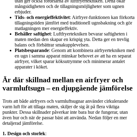
utan ger också fördelarna av luftfryertekniken. Detta ökar
mångsidigheten och de tillagningsmöjligheter som ugnen
erbjuder.
Tids- och energieffektivitet
: Airfryer-funktionen kan förkorta
tillagningstiden jämfört med traditionell ugnsbakning och gör
matlagningen mer energieffektiv.
Behåller saftighet
: Luftfryertekniken bevarar saftigheten i
maten medan den skapar en krispig yta. Detta ger en trevlig
balans och förbättrar smakupplevelsen.
Platsbesparande
: Genom att kombinera airfryertekniken med
en ugn i samma apparat minskar behovet av att ha en separat
airfryer, vilket sparar köksutrymme och minimerar antalet
apparater i köket.
Är där skillnad mellan en airfryer och
varmluftsugn – en djupgående jämförelse
Trots att både airfryers och varmluftsugnar använder cirkulerande
varm luft för att tillaga maten, skiljer de sig åt på flera viktiga
punkter. Dessa skillnader påverkar inte bara hur de fungerar, utan
även hur och när de passar bäst att använda. Nedan följer en mer
detaljerad jämförelse.
1. Design och storlek
: