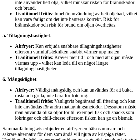
inte använder hett olja, vilket minskar risken för brännskador
och brand.
Traditionell fritös
: Innebär användning av hett oljebad, vilket
kan vara farligt om det inte hanteras korrekt. Risk för
brännskador och risk för brand om oljan överhettas.
5. Tillagningshastighet
:
Airfryer
: Kan erbjuda snabbare tillagningshastigheter
eftersom varmluftstekniken snabbt värmer upp maten.
Traditionell fritös
: Kräver mer tid i och med att oljan måste
värmas upp - vilket kan leda till en något längre
tillagningshastigheter.
6. Mångsidighet
:
Airfryer
: Väldigt mångsidig och kan användas för att baka,
rosta och grilla, inte bara för fritering.
Traditionell fritös
: Vanligtvis begränsad till fritering och kan
inte användas för andra matlagningsmetoder. Dessutom måste
man använda olika oljor för till exempel fisk och snacks som
lökringar och chill-chesse eftersom fisken kan ge en bismak.
Sammanfattningsvis erbjuder en airfryer en hälsosammare och
säkrare alternativ för dem som ändå vill njuta av krispiga rätter.
Traditionella fritöser ger emellertid en mer autentisk smak och textur