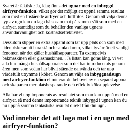
Svaret är faktiskt: Ja, idag finns det
ugnar med en inbyggd
airfryer-funktion
, vilket gör det möjligt att uppnå samma resultat
som med en fristående airfryer och luftfritös. Genom att välja denna
typ av ugn kan du laga hälsosam mat på samma sätt som med en
airfryer, samtidigt som du behåller den vanliga ugnens
användarvänlighet och kostnadseffektivitet.
Dessutom slipper en extra apparat som tar upp plats och som med
tiden riskerar att bara stå och samla damm, vilket tyvärr är ett vanligt
fenomen när det gäller hushållsapparater. Ta exempelvis
bakmaskinen eller glasmaskinen... Ja listan kan göras lång, vi vet
alla hur många hushållsapparater som det har introducerats genom
åren men som sedan har blivit stående oanvända och tar upp
värdefullt utrymme i köket. Genom att välja en
inbyggnadsugn
med airfryer-funktion
eliminerar du behovet av en separat apparat
och skapar en mer platsbesparande och effektiv köksupplevelse.
Alla har vi nog imponerats av resultatet som man kan uppnå med en
airfryer, så med denna imponerande teknik inbyggd i ugnen kan du
nu uppnå samma fantastiska resultat direkt från din ugn.
Vad innebär det att laga mat i en ugn med
airfryer-funktion?