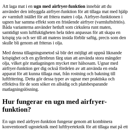
Att laga mat i en
ugn med airfryer-funktion
innebär att du
använder den inbyggda airfryer-funktion för att tillaga mat med hjälp
av varmluft istället för att fritera maten i olja. Airfryer-funktionen i
ugnen har samma effekt som en fristående airfryer (varmluftsfritös).
Båda varianterna använder hetluft som cirkulera runt maten,
samtidigt som luftfuktigheten hela tiden anpassas för att skapa en
krispig yta och ser till att matens insida förblir saftig, precis som den
skulle bli genom att friteras i olja.
Med denna tillagningsmetod så blir det möjligt att uppnå liknande
krispighet och en gyllenbrun färg utan att använda stora mängder
olja, vilket gör matlagningen mycket mer hälsosam. Ugnar med
airfryer-funktion ger dig också fördelen av att använda en enda
apparat för att kunna tillaga mat, från rostning och bakning till
luftfritering. Detta gör dessa typer av ugnar mer praktiska och
effektiva för de som söker en allsidig och platsbesparande
matlagningslösning.
Hur fungerar en ugn med airfryer-
funktion?
En ugn med airfryer-funktion fungerar genom att kombinera
konventionell ugnsteknik med luftfryerteknik för att tillaga mat på ett