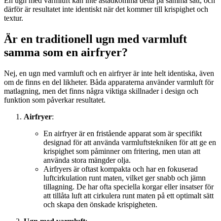
En ugn med varmluft kan inte åstadkomma detta på samma sätt, och
därför är resultatet inte identiskt när det kommer till krispighet och
textur.
Är en traditionell ugn med varmluft
samma som en airfryer?
Nej, en ugn med varmluft och en airfryer är inte helt identiska, även
om de finns en del likheter. Båda apparaterna använder varmluft för
matlagning, men det finns några viktiga skillnader i design och
funktion som påverkar resultatet.
Airfryer
:
En airfryer är en fristående apparat som är specifikt
designad för att använda varmluftstekniken för att ge en
krispighet som påminner om fritering, men utan att
använda stora mängder olja.
Airfryers är oftast kompakta och har en fokuserad
luftcirkulation runt maten, vilket ger snabb och jämn
tillagning. De har ofta speciella korgar eller insatser för
att tillåta luft att cirkulera runt maten på ett optimalt sätt
och skapa den önskade krispigheten.