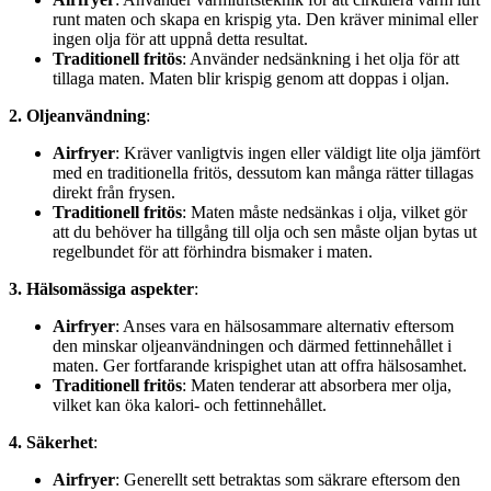
runt maten och skapa en krispig yta. Den kräver minimal eller
ingen olja för att uppnå detta resultat.
Traditionell fritös
: Använder nedsänkning i het olja för att
tillaga maten. Maten blir krispig genom att doppas i oljan.
2. Oljeanvändning
:
Airfryer
: Kräver vanligtvis ingen eller väldigt lite olja jämfört
med en traditionella fritös, dessutom kan många rätter tillagas
direkt från frysen.
Traditionell fritös
: Maten måste nedsänkas i olja, vilket gör
att du behöver ha tillgång till olja och sen måste oljan bytas ut
regelbundet för att förhindra bismaker i maten.
3. Hälsomässiga aspekter
:
Airfryer
: Anses vara en hälsosammare alternativ eftersom
den minskar oljeanvändningen och därmed fettinnehållet i
maten. Ger fortfarande krispighet utan att offra hälsosamhet.
Traditionell fritös
: Maten tenderar att absorbera mer olja,
vilket kan öka kalori- och fettinnehållet.
4. Säkerhet
:
Airfryer
: Generellt sett betraktas som säkrare eftersom den