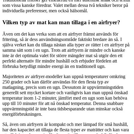
som vissa kanske föredrar. Valet mellan dessa två tekniker beror på
individuella preferenser, men också hälsomål.
Vilken typ av mat kan man tillaga i en airfryer?
Även om det kan verka som att en airfryer främst används för
fritering, så är dess användningsområde faktiskt bredare än så. I
själva verket kan du tillaga nästan alla typer av rätter i en airfryer på
samma sätt som i en ugn. Trots att airfryern är mindre och kanske
inte är det optimala valet för större mängder mat så utgör den ett
perfekt alternativ för mindre hushåll och erbjuder fördelen att
förbruka betydligt mindre energi än en traditionell ugn.
Majoriteten av airfryer-modeller kan uppnå temperaturer omkring
250 grader och kan därför användas för den flesta typ av
matlagning, precis som en ugn. Dessutom är uppvärmningstiden
generellt sett mycket kortare och vanligtvis kan man uppnå önskad
temperatur inom 1-2 minuter, jämfört med en ugn som kan behöva
upp till 10 minuter för att nå önskad temperatur. Denna snabbare
uppvärmningstid är inte bara tidsbesparande utan minskar också
energiförbrukningen.
Så, även om airfryern är kompakt och mer lämpad för små hushåll,
har den kapacitet att tillaga de flesta typer av maträtter och kan vara