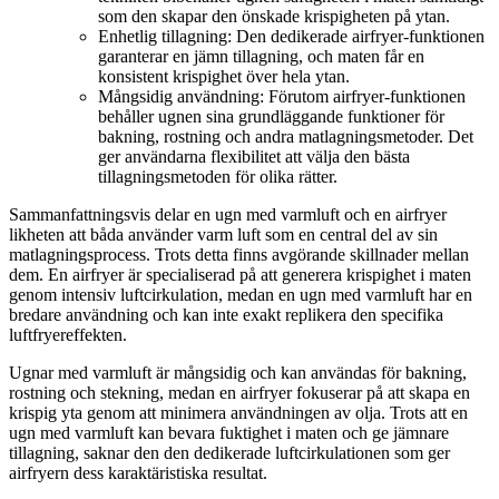
som den skapar den önskade krispigheten på ytan.
Enhetlig tillagning: Den dedikerade airfryer-funktionen
garanterar en jämn tillagning, och maten får en
konsistent krispighet över hela ytan.
Mångsidig användning: Förutom airfryer-funktionen
behåller ugnen sina grundläggande funktioner för
bakning, rostning och andra matlagningsmetoder. Det
ger användarna flexibilitet att välja den bästa
tillagningsmetoden för olika rätter.
Sammanfattningsvis delar en ugn med varmluft och en airfryer
likheten att båda använder varm luft som en central del av sin
matlagningsprocess. Trots detta finns avgörande skillnader mellan
dem. En airfryer är specialiserad på att generera krispighet i maten
genom intensiv luftcirkulation, medan en ugn med varmluft har en
bredare användning och kan inte exakt replikera den specifika
luftfryereffekten.
Ugnar med varmluft är mångsidig och kan användas för bakning,
rostning och stekning, medan en airfryer fokuserar på att skapa en
krispig yta genom att minimera användningen av olja. Trots att en
ugn med varmluft kan bevara fuktighet i maten och ge jämnare
tillagning, saknar den den dedikerade luftcirkulationen som ger
airfryern dess karaktäristiska resultat.