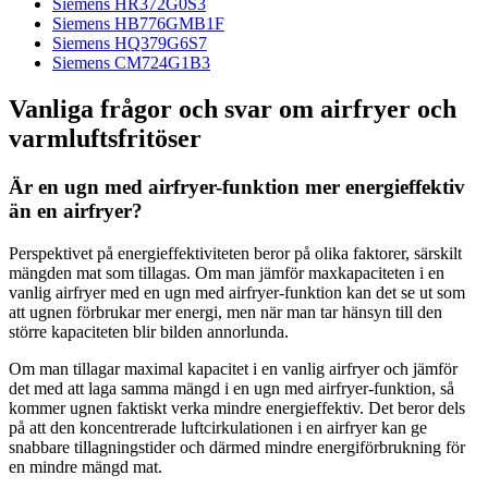
Siemens HR372G0S3
Siemens HB776GMB1F
Siemens HQ379G6S7
Siemens CM724G1B3
Vanliga frågor och svar om airfryer och
varmluftsfritöser
Är en ugn med airfryer-funktion mer energieffektiv
än en airfryer?
Perspektivet på energieffektiviteten beror på olika faktorer, särskilt
mängden mat som tillagas. Om man jämför maxkapaciteten i en
vanlig airfryer med en ugn med airfryer-funktion kan det se ut som
att ugnen förbrukar mer energi, men när man tar hänsyn till den
större kapaciteten blir bilden annorlunda.
Om man tillagar maximal kapacitet i en vanlig airfryer och jämför
det med att laga samma mängd i en ugn med airfryer-funktion, så
kommer ugnen faktiskt verka mindre energieffektiv. Det beror dels
på att den koncentrerade luftcirkulationen i en airfryer kan ge
snabbare tillagningstider och därmed mindre energiförbrukning för
en mindre mängd mat.