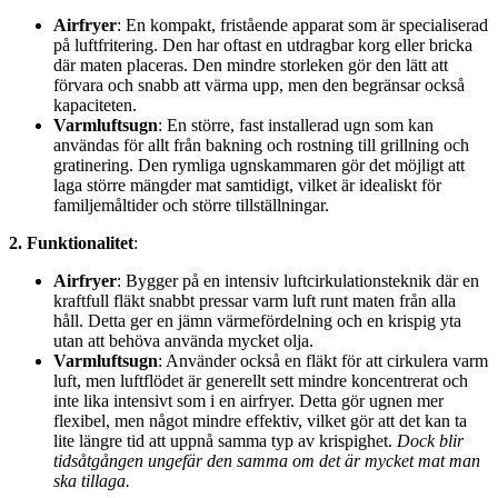
Airfryer
: En kompakt, fristående apparat som är specialiserad
på luftfritering. Den har oftast en utdragbar korg eller bricka
där maten placeras. Den mindre storleken gör den lätt att
förvara och snabb att värma upp, men den begränsar också
kapaciteten.
Varmluftsugn
: En större, fast installerad ugn som kan
användas för allt från bakning och rostning till grillning och
gratinering. Den rymliga ugnskammaren gör det möjligt att
laga större mängder mat samtidigt, vilket är idealiskt för
familjemåltider och större tillställningar.
2. Funktionalitet
:
Airfryer
: Bygger på en intensiv luftcirkulationsteknik där en
kraftfull fläkt snabbt pressar varm luft runt maten från alla
håll. Detta ger en jämn värmefördelning och en krispig yta
utan att behöva använda mycket olja.
Varmluftsugn
: Använder också en fläkt för att cirkulera varm
luft, men luftflödet är generellt sett mindre koncentrerat och
inte lika intensivt som i en airfryer. Detta gör ugnen mer
flexibel, men något mindre effektiv, vilket gör att det kan ta
lite längre tid att uppnå samma typ av krispighet.
Dock blir
tidsåtgången ungefär den samma om det är mycket mat man
ska tillaga.