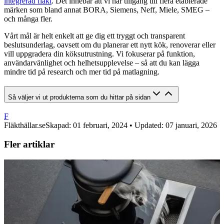
integrerad fläkt
. Det innebär att vi har tillgång till flera etablerade
märken som bland annat BORA, Siemens, Neff, Miele, SMEG –
och många fler.
Vårt mål är helt enkelt att ge dig ett tryggt och transparent
beslutsunderlag, oavsett om du planerar ett nytt kök, renoverar eller
vill uppgradera din köksutrustning. Vi fokuserar på funktion,
användarvänlighet och helhetsupplevelse – så att du kan lägga
mindre tid på research och mer tid på matlagning.
Så väljer vi ut produkterna som du hittar på sidan
F
Fläkthällar.se
Skapad:
01 februari, 2024
• Updated: 07 januari, 2026
Fler artiklar