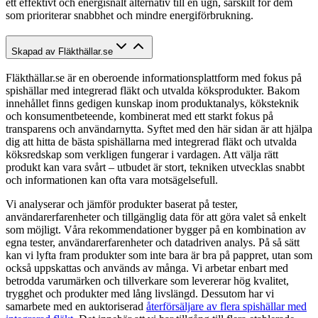
ett effektivt och energisnålt alternativ till en ugn, särskilt för dem
som prioriterar snabbhet och mindre energiförbrukning.
Skapad av Fläkthällar.se
Fläkthällar.se är en oberoende informationsplattform med fokus på
spishällar med integrerad fläkt och utvalda köksprodukter. Bakom
innehållet finns gedigen kunskap inom produktanalys, köksteknik
och konsumentbeteende, kombinerat med ett starkt fokus på
transparens och användarnytta. Syftet med den här sidan är att hjälpa
dig att hitta de bästa spishällarna med integrerad fläkt och utvalda
köksredskap som verkligen fungerar i vardagen. Att välja rätt
produkt kan vara svårt – utbudet är stort, tekniken utvecklas snabbt
och informationen kan ofta vara motsägelsefull.
Vi analyserar och jämför produkter baserat på tester,
användarerfarenheter och tillgänglig data för att göra valet så enkelt
som möjligt. Våra rekommendationer bygger på en kombination av
egna tester, användarerfarenheter och datadriven analys. På så sätt
kan vi lyfta fram produkter som inte bara är bra på pappret, utan som
också uppskattas och används av många. Vi arbetar enbart med
betrodda varumärken och tillverkare som levererar hög kvalitet,
trygghet och produkter med lång livslängd. Dessutom har vi
samarbete med en auktoriserad
återförsäljare av flera spishällar med