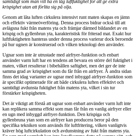
samtidigt som man vill ha en låg luftfuktighet för att ge extra
krispighet utan att förlita sig på olja.
Genom att låta luften cirkulera intensivt runt maten skapas en jämn
och effektiv värmeöverföring. Denna process bidrar också till att
avlägsna fukt från matens yta och främjar därmed bildandet av en
krispig och gyllenbrun yta, karakteristisk för friterad mat. Exakt hur
luftfuktigheten hanteras under denna process varierar dock beroende
på hur ugnen är konstruerad och vilken teknologi den använder.
Ugnar som inte är utrustade med airfryer-funktion och enbart
använder varm luft har en tendens att bevara en större del fuktighet i
maten, vilket resulterar i bibehållen saftighet, men det ger de inte
samma grad av krispighet som du får från en airfryer. Å andra sidan
finns det idag varianter av ugnar med inbyggd airfryer-funktion som
är specifikt optimerade för att både cirkulera luften effektivt och
samtidigt avdunsta fuktighet från matens yta, vilket i sin tur
förstärker krispigheten.
Det är viktigt att förstå att ugnar som enbart använder varm luft inte
kan replikera samma effekt som man får från en vanlig airfryer eller
en ugn med inbyggd airfryer-funktion. Den krispiga och
gyllenbruna ytan som en airfryer kan producera beror på den
specifika tekniken som används för luftfritering, vilken vanligtvis
kräver hög luftcirkulation och avdunstning av fukt från matens yta.