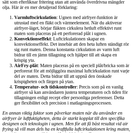
sätt som efterliknar fritering utan att använda överdrivna mängder
olja. Här är en mer detaljerad förklaring:
Varmluftscirkulation
: Ugnen med airfryer-funktion är
utrustad med en fläkt och värmeelement. När du aktiverar
airfryer-läget, börjar fläkten cirkulera hetluft effektivt runt
maten som placeras på ett perforerad plåt i ugnen.
Konvektionseffekt
: Luftcirkulationen skapar en
konvektionseffekt. Det innebär att den heta luften ständigt rör
sig runt maten. Denna konstanta cirkulation av varm luft
bidrar till en jämn tillagning och hjälper till att skapa en
krispig yta.
AirFry-plåt
: Maten placeras på en speciell plåt/bricka som är
perforerat för att möjliggöra maximal luftcirkulation runt varje
del av maten. Detta bidrar till att uppnå den önskade
krispigheten och färgen på ytan.
Temperatur- och tidskontroller
: Precis som på en vanlig
airfryer så kan användaren justera temperaturen och tiden för
tillagningen enligt recept eller personliga preferenser. Detta
ger flexibilitet och precision i matlagningsprocessen.
En annan viktig faktor som påverkar maten när du använder en
airfryer är luftfuktigheten, detta är starkt kopplat till den specifika
designen och teknologin i ugnen. Men för att få bäst resultat vid air
frying så vill man dels ha en kraftfulla luftcirkulationen kring maten,