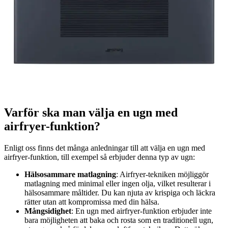
60 cm
6
pris
:
p
23 995 kr
2
Läs mer
via
elon.se
v
Varför ska man välja en ugn med
airfryer-funktion?
Enligt oss finns det många anledningar till att välja en ugn med
airfryer-funktion, till exempel så erbjuder denna typ av ugn:
Hälsosammare matlagning
: Airfryer-tekniken möjliggör
matlagning med minimal eller ingen olja, vilket resulterar i
hälsosammare måltider. Du kan njuta av krispiga och läckra
rätter utan att kompromissa med din hälsa.
Mångsidighet
: En ugn med airfryer-funktion erbjuder inte
bara möjligheten att baka och rosta som en traditionell ugn,