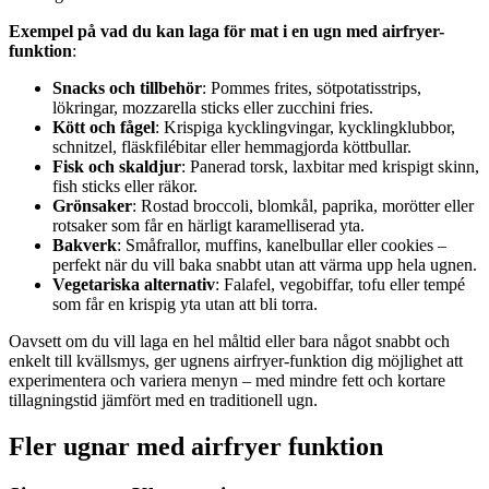
Exempel på vad du kan laga för mat i en ugn med airfryer-
funktion
:
Snacks och tillbehör
: Pommes frites, sötpotatisstrips,
lökringar, mozzarella sticks eller zucchini fries.
Kött och fågel
: Krispiga kycklingvingar, kycklingklubbor,
schnitzel, fläskfilébitar eller hemmagjorda köttbullar.
Fisk och skaldjur
: Panerad torsk, laxbitar med krispigt skinn,
fish sticks eller räkor.
Grönsaker
: Rostad broccoli, blomkål, paprika, morötter eller
rotsaker som får en härligt karamelliserad yta.
Bakverk
: Småfrallor, muffins, kanelbullar eller cookies –
perfekt när du vill baka snabbt utan att värma upp hela ugnen.
Vegetariska alternativ
: Falafel, vegobiffar, tofu eller tempé
som får en krispig yta utan att bli torra.
Oavsett om du vill laga en hel måltid eller bara något snabbt och
enkelt till kvällsmys, ger ugnens airfryer-funktion dig möjlighet att
experimentera och variera menyn – med mindre fett och kortare
tillagningstid jämfört med en traditionell ugn.
Fler ugnar med airfryer funktion