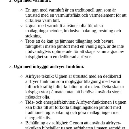
Ugn med varmluft
:
En ugn med varmluft är en traditionell ugn som är
utrustad med en varmluftsfläkt och värmeelement för att
cirkulera varm luft.
Ugnar med varmluft används ofta för olika
matlagningsmetoder, inklusive bakning, rostning och
stekning.
Trots att de kan ge jämnare tillagning och bevara
fuktighet i maten jämfört med en vanlig ugn, är de inte
nödvändigtvis optimerade för att skapa samma grad av
krispighet som en dedikerad airfryer.
Ugn med inbyggd airfryer-funktion
:
Airfryer-teknik: Ugnen är utrustad med en dedikerad
airfryer-funktion som möjliggör tillagning med varm
luft och kraftig luftcirkulation runt maten. Detta skapar
krispiga ytor på maten utan att behöva använda stora
mängder olja.
Tids- och energieffektivitet: Airfryer-funktionen i ugnen
kan bidra till att förkorta tillagningstiden jämfört med
traditionell ugnsbakning och göra matlagningen mer
energieffektiv.
Behållning av saftighet: Genom att använda airfryer-
tekniken bibehåller ugnen saftigheten i maten samtidigt