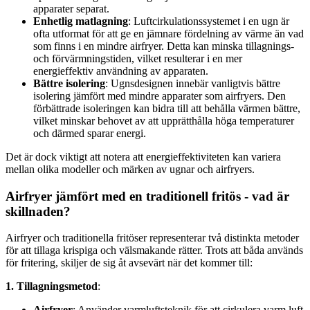
apparater separat.
Enhetlig matlagning
: Luftcirkulationssystemet i en ugn är
ofta utformat för att ge en jämnare fördelning av värme än vad
som finns i en mindre airfryer. Detta kan minska tillagnings-
och förvärmningstiden, vilket resulterar i en mer
energieffektiv användning av apparaten.
Bättre isolering
: Ugnsdesignen innebär vanligtvis bättre
isolering jämfört med mindre apparater som airfryers. Den
förbättrade isoleringen kan bidra till att behålla värmen bättre,
vilket minskar behovet av att upprätthålla höga temperaturer
och därmed sparar energi.
Det är dock viktigt att notera att energieffektiviteten kan variera
mellan olika modeller och märken av ugnar och airfryers.
Airfryer jämfört med en traditionell fritös - vad är
skillnaden?
Airfryer och traditionella fritöser representerar två distinkta metoder
för att tillaga krispiga och välsmakande rätter. Trots att båda används
för fritering, skiljer de sig åt avsevärt när det kommer till:
1. Tillagningsmetod
:
Airfryer
: Använder varmluftsteknik för att cirkulera varm luft