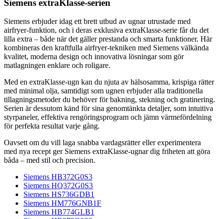
Siemens extraKlasse-serien
Siemens erbjuder idag ett brett utbud av ugnar utrustade med
airfryer-funktion, och i deras exklusiva extraKlasse-serie får du det
lilla extra – både när det gäller prestanda och smarta funktioner. Här
kombineras den kraftfulla airfryer-tekniken med Siemens välkända
kvalitet, moderna design och innovativa lösningar som gör
matlagningen enklare och roligare.
Med en extraKlasse-ugn kan du njuta av hälsosamma, krispiga rätter
med minimal olja, samtidigt som ugnen erbjuder alla traditionella
tillagningsmetoder du behöver för bakning, stekning och gratinering.
Serien är dessutom känd för sina genomtänkta detaljer, som intuitiva
styrpaneler, effektiva rengöringsprogram och jämn värmefördelning
för perfekta resultat varje gång.
Oavsett om du vill laga snabba vardagsrätter eller experimentera
med nya recept ger Siemens extraKlasse-ugnar dig friheten att göra
båda – med stil och precision.
Siemens HB372G0S3
Siemens HQ372G0S3
Siemens HS736GDB1
Siemens HM776GNB1F
Siemens HB774GLB1