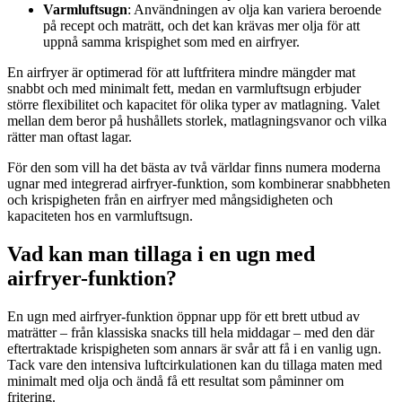
Varmluftsugn
: Användningen av olja kan variera beroende
på recept och maträtt, och det kan krävas mer olja för att
uppnå samma krispighet som med en airfryer.
En airfryer är optimerad för att luftfritera mindre mängder mat
snabbt och med minimalt fett, medan en varmluftsugn erbjuder
större flexibilitet och kapacitet för olika typer av matlagning. Valet
mellan dem beror på hushållets storlek, matlagningsvanor och vilka
rätter man oftast lagar.
För den som vill ha det bästa av två världar finns numera moderna
ugnar med integrerad airfryer-funktion, som kombinerar snabbheten
och krispigheten från en airfryer med mångsidigheten och
kapaciteten hos en varmluftsugn.
Vad kan man tillaga i en ugn med
airfryer-funktion?
En ugn med airfryer-funktion öppnar upp för ett brett utbud av
maträtter – från klassiska snacks till hela middagar – med den där
eftertraktade krispigheten som annars är svår att få i en vanlig ugn.
Tack vare den intensiva luftcirkulationen kan du tillaga maten med
minimalt med olja och ändå få ett resultat som påminner om
fritering.