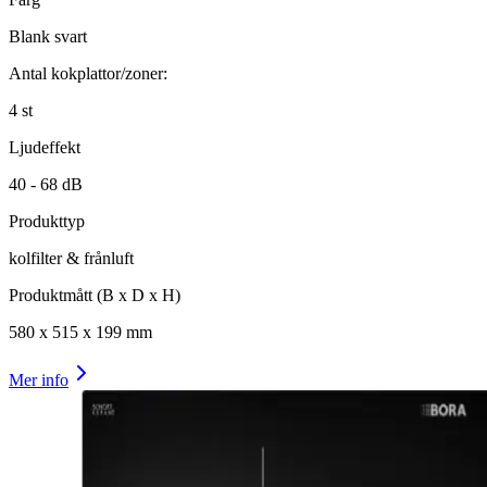
Blank svart
Antal kokplattor/zoner:
4
st
Ljudeffekt
40 -
68
dB
Produkttyp
kolfilter & frånluft
Produktmått (B x D x H)
580
x
515
x
199
mm
Mer info