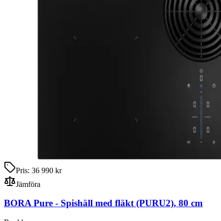
Pris:
36 990 kr
Jämföra
BORA Pure
-
Spishäll med fläkt
(PURU2)
,
80
cm