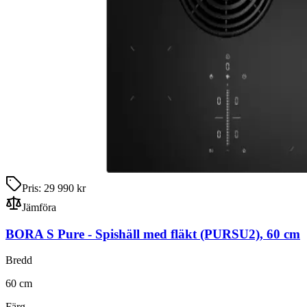
Pris:
29 990 kr
Jämföra
BORA S Pure
-
Spishäll med fläkt
(PURSU2)
,
60
cm
Bredd
60
cm
Färg