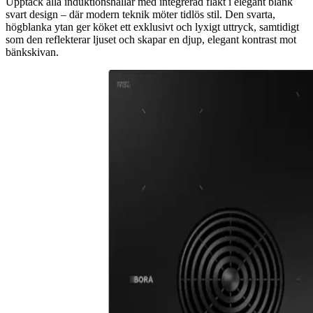
Upptäck alla induktionshällar med integrerad fläkt i elegant blank
svart design – där modern teknik möter tidlös stil. Den svarta,
högblanka ytan ger köket ett exklusivt och lyxigt uttryck, samtidigt
som den reflekterar ljuset och skapar en djup, elegant kontrast mot
bänkskivan.