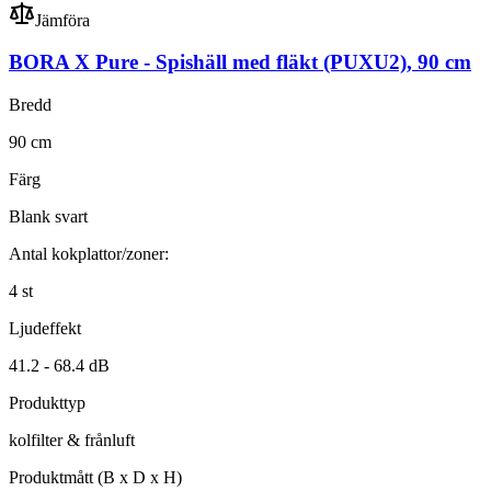
Jämföra
BORA X Pure
-
Spishäll med fläkt
(PUXU2)
,
90
cm
Bredd
90
cm
Färg
Blank svart
Antal kokplattor/zoner:
4
st
Ljudeffekt
41.2 -
68.4
dB
Produkttyp
kolfilter & frånluft
Produktmått (B x D x H)