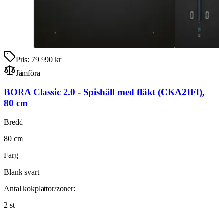
Pris:
79 990 kr
Jämföra
BORA Classic 2.0
-
Spishäll med fläkt
(CKA2IFI)
,
80
cm
Bredd
80
cm
Färg
Blank svart
Antal kokplattor/zoner:
2
st