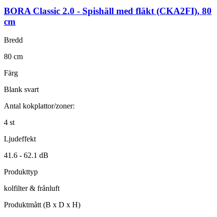
BORA Classic 2.0
-
Spishäll med fläkt
(CKA2FI)
,
80
cm
Bredd
80
cm
Färg
Blank svart
Antal kokplattor/zoner:
4
st
Ljudeffekt
41.6 -
62.1
dB
Produkttyp
kolfilter & frånluft
Produktmått (B x D x H)