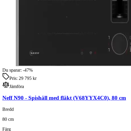
Du sparar:
-
47
%
Pris:
29 795 kr
Jämföra
Neff N90
-
Spishäll med fläkt
(V68YYX4C0)
,
80
cm
Bredd
80
cm
Färg