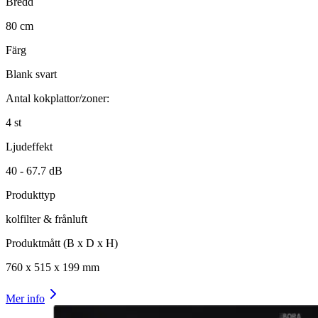
Bredd
80
cm
Färg
Blank svart
Antal kokplattor/zoner:
4
st
Ljudeffekt
40 -
67.7
dB
Produkttyp
kolfilter & frånluft
Produktmått (B x D x H)
760
x
515
x
199
mm
Mer info