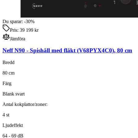
Du sparar:
-
30
%
Pris:
39 199 kr
Jämföra
Neff N90
-
Spishäll med fläkt
(V68PYX4C0)
,
80
cm
Bredd
80
cm
Färg
Blank svart
Antal kokplattor/zoner:
4
st
Ljudeffekt
64 -
69
dB