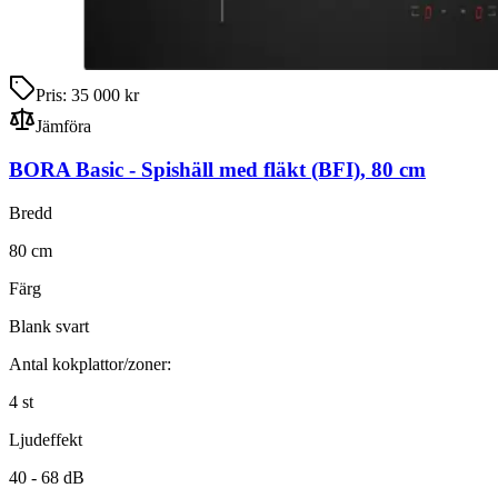
Pris:
35 000 kr
Jämföra
BORA Basic
-
Spishäll med fläkt
(BFI)
,
80
cm
Bredd
80
cm
Färg
Blank svart
Antal kokplattor/zoner:
4
st
Ljudeffekt
40 -
68
dB