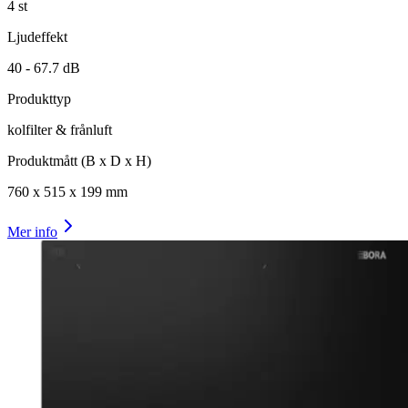
4
st
Ljudeffekt
40 -
67.7
dB
Produkttyp
kolfilter & frånluft
Produktmått (B x D x H)
760
x
515
x
199
mm
Mer info