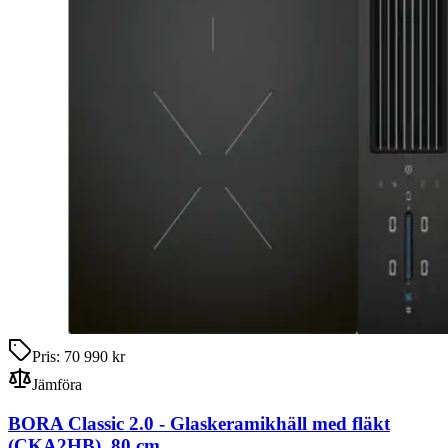
Pris:
70 990 kr
Jämföra
BORA Classic 2.0
-
Glaskeramikhäll med fläkt
(CKA2HB)
,
80
cm