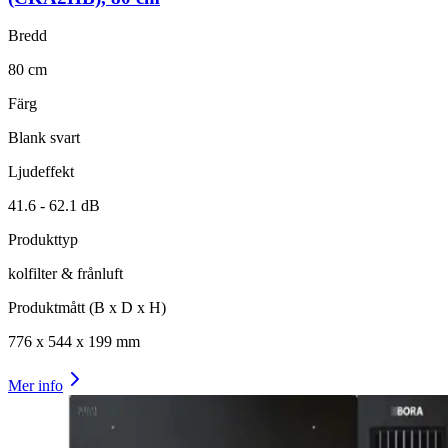
Bredd
80
cm
Färg
Blank svart
Ljudeffekt
41.6 -
62.1
dB
Produkttyp
kolfilter & frånluft
Produktmått (B x D x H)
776
x
544
x
199
mm
Mer info