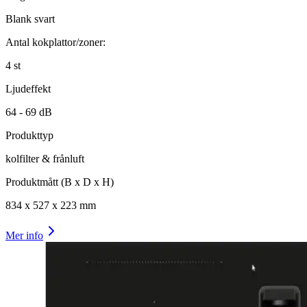
Blank svart
Antal kokplattor/zoner:
4
st
Ljudeffekt
64 -
69
dB
Produkttyp
kolfilter & frånluft
Produktmått (B x D x H)
834
x
527
x
223
mm
Mer info