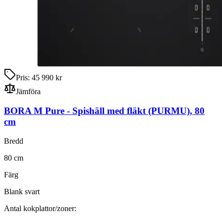
Pris:
45 990 kr
Jämföra
BORA M Pure
-
Spishäll med fläkt
(PURMU)
,
80
cm
Bredd
80
cm
Färg
Blank svart
Antal kokplattor/zoner: