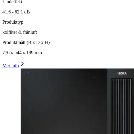
Ljudeffekt
41.6 -
62.1
dB
Produkttyp
kolfilter & frånluft
Produktmått (B x D x H)
776
x
544
x
199
mm
Mer info