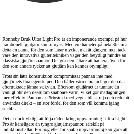
Ronneby Bruk Ultra Light Pro är ett imponerande exempel på hur
traditionellt gjutjärn kan förnyas. Med en diameter på hela 36 cm är
detta en panna för den som lagar mycket mat åt gången, men tack
vare den innovativa gjuteritekniken väger den betydligt mindre än
klassiska gjutjärnspannor. Det gör den lättare att hantera, även för
den som annars tycker att gjutjärn kan kännas otympligt.
Trots sin lätta konstruktion kompromissar pannan inte med
gjutjärnets fina egenskaper. Den håller värme bra och ger den där
eftertraktade jämna stekytan. Eftersom gjutjärnet är tunnare än
vanligt blir den dessutom snabbare varm, vilket gör matlagningen
mer effektiv. Pannan är förinstekt med vegetabilisk olja och redo att
användas direkt – en stor fördel för den som vill komma igång
snabbt.
Det är dock viktigt att följa råden kring uppvärmning. Ultra Light
Pro är känsligare än tyngre gjutjärnspannor, särskilt på
induktionshällar. För hög eller för snabb uppvärmning kan göra att