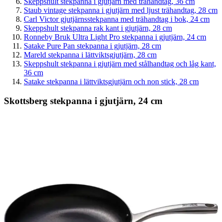
Skeppshult stekpanna i gjutjärn med trähandtag, 36 cm
Staub vintage stekpanna i gjutjärn med ljust trähandtag, 28 cm
Carl Victor gjutjärnsstekpanna med trähandtag i bok, 24 cm
Skeppshult stekpanna rak kant i gjutjärn, 28 cm
Ronneby Bruk Ultra Light Pro stekpanna i gjutjärn, 24 cm
Satake Pure Pan stekpanna i gjutjärn, 28 cm
Mareld stekpanna i lättviktsgjutjärn, 28 cm
Skeppshult stekpanna i gjutjärn med stålhandtag och låg kant,
36 cm
Satake stekpanna i lättviktsgjutjärn och non stick, 28 cm
Skottsberg stekpanna i gjutjärn, 24 cm