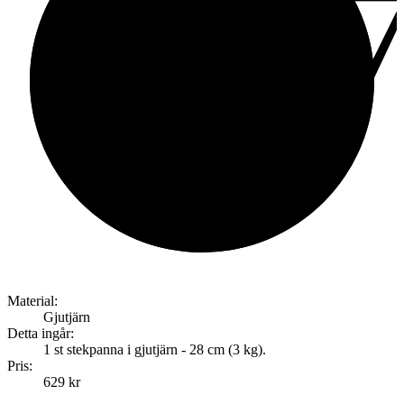
8.
av
Material:
Gjutjärn
Detta ingår:
1 st stekpanna i gjutjärn - 28 cm (3 kg).
Pris:
629 kr