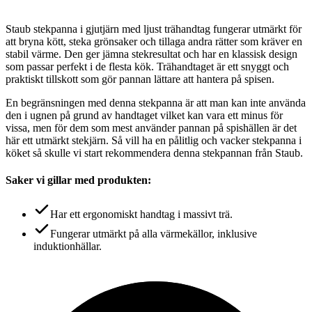
Staub stekpanna i gjutjärn med ljust trähandtag fungerar utmärkt för
att bryna kött, steka grönsaker och tillaga andra rätter som kräver en
stabil värme. Den ger jämna stekresultat och har en klassisk design
som passar perfekt i de flesta kök. Trähandtaget är ett snyggt och
praktiskt tillskott som gör pannan lättare att hantera på spisen.
En begränsningen med denna stekpanna är att man kan inte använda
den i ugnen på grund av handtaget vilket kan vara ett minus för
vissa, men för dem som mest använder pannan på spishällen är det
här ett utmärkt stekjärn. Så vill ha en pålitlig och vacker stekpanna i
köket så skulle vi start rekommendera denna stekpannan från Staub.
Saker vi gillar med produkten:
Har ett ergonomiskt handtag i massivt trä.
Fungerar utmärkt på alla värmekällor, inklusive
induktionhällar.