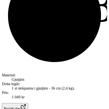
8.
av
Material:
Gjutjärn
Detta ingår:
1 st stekpanna i gjutjärn - 36 cm (2,4 kg).
Pris:
1 049 kr
Beställ idag