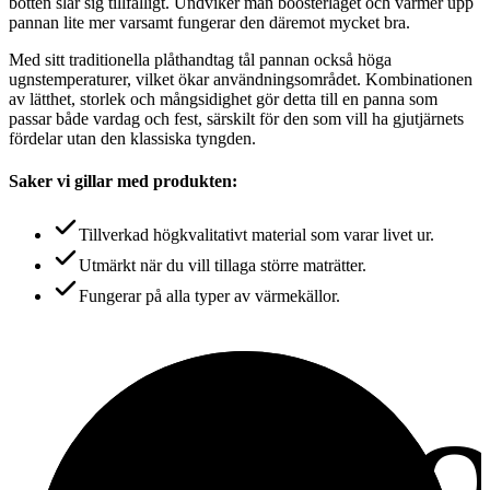
botten slår sig tillfälligt. Undviker man boosterläget och värmer upp
pannan lite mer varsamt fungerar den däremot mycket bra.
Med sitt traditionella plåthandtag tål pannan också höga
ugnstemperaturer, vilket ökar användningsområdet. Kombinationen
av lätthet, storlek och mångsidighet gör detta till en panna som
passar både vardag och fest, särskilt för den som vill ha gjutjärnets
fördelar utan den klassiska tyngden.
Saker vi gillar med produkten:
Tillverkad högkvalitativt material som varar livet ur.
Utmärkt när du vill tillaga större maträtter.
Fungerar på alla typer av värmekällor.