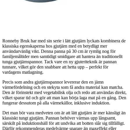
Ronneby Bruk har med sin serie i lätt gjutjärn lyckats kombinera de
klassiska egenskaperna hos gjutjärn med en betydligt mer
användarvänlig vikt. Denna panna på 30 cm är rymlig nog för
familjemåltider men samtidigt smidigare att hantera än traditionellt
tunga gjutjärnspannor. Tack vare en ny gjuteriteknik är pannan
tunnare, vilket gör den snabbare att hetta upp – perfekt för
vardagens matlagning.
Precis som andra gjutjärnspannor levererar den en jämn
värmefördelning och en stekyta som få andra material kan matcha.
Den är förinstekt med vegetabilisk olja och redo att användas direkt,
vilket sparar tid och gör att man kan börja laga mat på en gång. Den
fungerar dessutom på alla värmekällor, inklusive induktion.
Det man bör vara medveten om är att lätt gjutjärn är mer känsligt än
klassiskt tungt gjutjärn. Pannan behöver värmas upp långsamt,
särskilt på induktionshäll för att undvika att botten slår sig tillfälligt.
Därför rekommenderas medelvärme snarare än maxeffekt eller