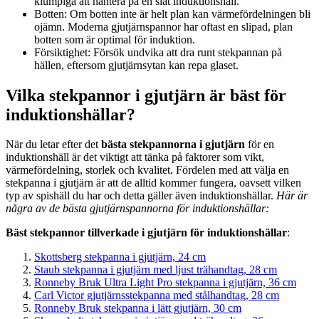
klumpiga att hantera på en slät induktionshäll.
Botten: Om botten inte är helt plan kan värmefördelningen bli
ojämn. Moderna gjutjärnspannor har oftast en slipad, plan
botten som är optimal för induktion.
Försiktighet: Försök undvika att dra runt stekpannan på
hällen, eftersom gjutjärnsytan kan repa glaset.
Vilka stekpannor i gjutjärn är bäst för
induktionshällar?
När du letar efter det
bästa stekpannorna i gjutjärn
för en
induktionshäll är det viktigt att tänka på faktorer som vikt,
värmefördelning, storlek och kvalitet. Fördelen med att välja en
stekpanna i gjutjärn är att de alltid kommer fungera, oavsett vilken
typ av spishäll du har och detta gäller även induktionshällar.
Här är
några av de bästa gjutjärnspannorna för induktionshällar:
Bäst stekpannor tillverkade i gjutjärn för induktionshällar
:
Skottsberg stekpanna i gjutjärn, 24 cm
Staub stekpanna i gjutjärn med ljust trähandtag, 28 cm
Ronneby Bruk Ultra Light Pro stekpanna i gjutjärn, 36 cm
Carl Victor gjutjärnsstekpanna med stålhandtag, 28 cm
Ronneby Bruk stekpanna i lätt gjutjärn, 30 cm