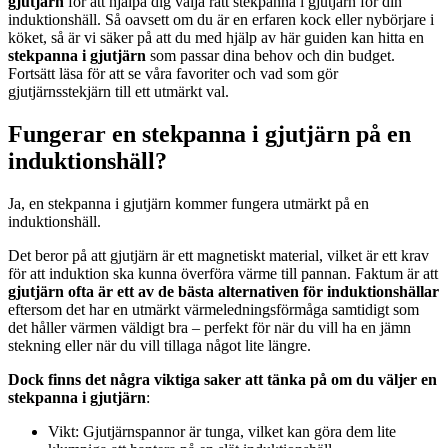
gjutjärn
för att hjälpa dig välja rätt stekpanna i gjutjärn för din
induktionshäll. Så oavsett om du är en erfaren kock eller nybörjare i
köket, så är vi säker på att du med hjälp av här guiden kan hitta en
stekpanna i gjutjärn
som passar dina behov och din budget.
Fortsätt läsa för att se våra favoriter och vad som gör
gjutjärnsstekjärn till ett utmärkt val.
Fungerar en stekpanna i gjutjärn på en
induktionshäll?
Ja, en stekpanna i gjutjärn kommer fungera utmärkt på en
induktionshäll.
Det beror på att gjutjärn är ett magnetiskt material, vilket är ett krav
för att induktion ska kunna överföra värme till pannan. Faktum är att
gjutjärn ofta är ett av de bästa alternativen för induktionshällar
eftersom det har en utmärkt värmeledningsförmåga samtidigt som
det håller värmen väldigt bra – perfekt för när du vill ha en jämn
stekning eller när du vill tillaga något lite längre.
Dock finns det några viktiga saker att tänka på om du väljer en
stekpanna i gjutjärn
:
Vikt: Gjutjärnspannor är tunga, vilket kan göra dem lite