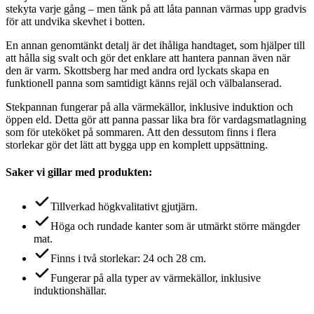
stekyta varje gång – men tänk på att låta pannan värmas upp gradvis
för att undvika skevhet i botten.
En annan genomtänkt detalj är det ihåliga handtaget, som hjälper till
att hålla sig svalt och gör det enklare att hantera pannan även när
den är varm. Skottsberg har med andra ord lyckats skapa en
funktionell panna som samtidigt känns rejäl och välbalanserad.
Stekpannan fungerar på alla värmekällor, inklusive induktion och
öppen eld. Detta gör att panna passar lika bra för vardagsmatlagning
som för uteköket på sommaren. Att den dessutom finns i flera
storlekar gör det lätt att bygga upp en komplett uppsättning.
Saker vi gillar med produkten:
Tillverkad högkvalitativt gjutjärn.
Höga och rundade kanter som är utmärkt större mängder
mat.
Finns i två storlekar: 24 och 28 cm.
Fungerar på alla typer av värmekällor, inklusive
induktionshällar.