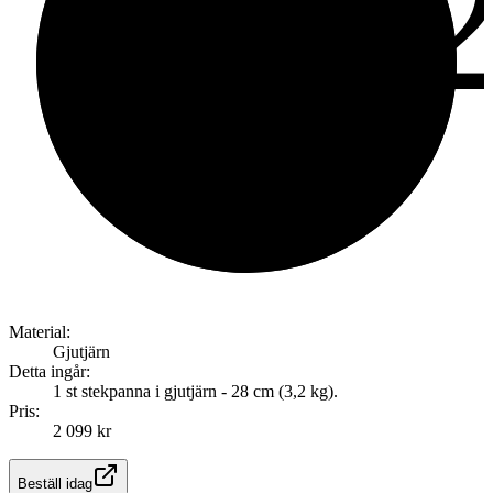
9.
av
Material:
Gjutjärn
Detta ingår:
1 st stekpanna i gjutjärn - 28 cm (3,2 kg).
Pris:
2 099 kr
Beställ idag