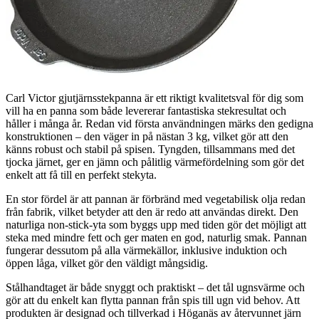
Carl Victor gjutjärnsstekpanna är ett riktigt kvalitetsval för dig som
vill ha en panna som både levererar fantastiska stekresultat och
håller i många år. Redan vid första användningen märks den gedigna
konstruktionen – den väger in på nästan 3 kg, vilket gör att den
känns robust och stabil på spisen. Tyngden, tillsammans med det
tjocka järnet, ger en jämn och pålitlig värmefördelning som gör det
enkelt att få till en perfekt stekyta.
En stor fördel är att pannan är förbränd med vegetabilisk olja redan
från fabrik, vilket betyder att den är redo att användas direkt. Den
naturliga non-stick-yta som byggs upp med tiden gör det möjligt att
steka med mindre fett och ger maten en god, naturlig smak. Pannan
fungerar dessutom på alla värmekällor, inklusive induktion och
öppen låga, vilket gör den väldigt mångsidig.
Stålhandtaget är både snyggt och praktiskt – det tål ugnsvärme och
gör att du enkelt kan flytta pannan från spis till ugn vid behov. Att
produkten är designad och tillverkad i Höganäs av återvunnet järn