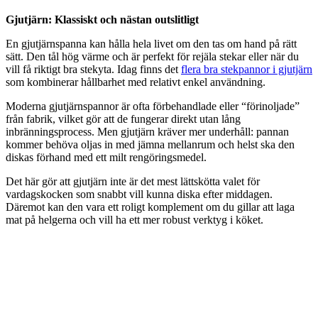
Gjutjärn: Klassiskt och nästan outslitligt
En gjutjärnspanna kan hålla hela livet om den tas om hand på rätt
sätt. Den tål hög värme och är perfekt för rejäla stekar eller när du
vill få riktigt bra stekyta. Idag finns det
flera bra stekpannor i gjutjärn
som kombinerar hållbarhet med relativt enkel användning.
Moderna gjutjärnspannor är ofta förbehandlade eller “förinoljade”
från fabrik, vilket gör att de fungerar direkt utan lång
inbränningsprocess. Men gjutjärn kräver mer underhåll: pannan
kommer behöva oljas in med jämna mellanrum och helst ska den
diskas förhand med ett milt rengöringsmedel.
Det här gör att gjutjärn inte är det mest lättskötta valet för
vardagskocken som snabbt vill kunna diska efter middagen.
Däremot kan den vara ett roligt komplement om du gillar att laga
mat på helgerna och vill ha ett mer robust verktyg i köket.
Skottsberg - Stekpanna i gjutjärn, 28 cm
material
:
m
Gjutjärn