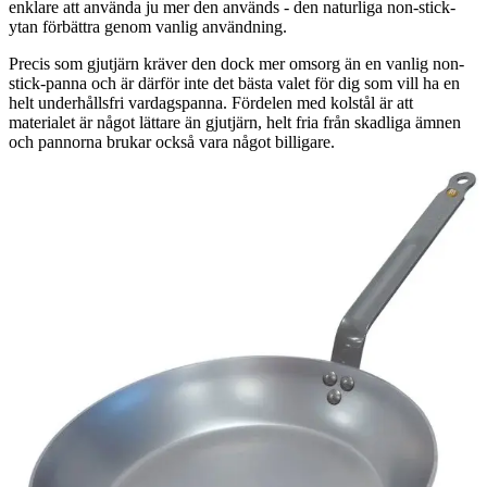
enklare att använda ju mer den används - den naturliga non-stick-
ytan förbättra genom vanlig användning.
Precis som gjutjärn kräver den dock mer omsorg än en vanlig non-
stick-panna och är därför inte det bästa valet för dig som vill ha en
helt underhållsfri vardagspanna. Fördelen med kolstål är att
materialet är något lättare än gjutjärn, helt fria från skadliga ämnen
och pannorna brukar också vara något billigare.
De Buyer: Lyonnaise Mineral B - Stekpanna i
kolstål, 36 cm
m
material
:
K
Kolstål
t
tillverakre
:
M
De Buyer
s
storlek
:
3
36 cm
p