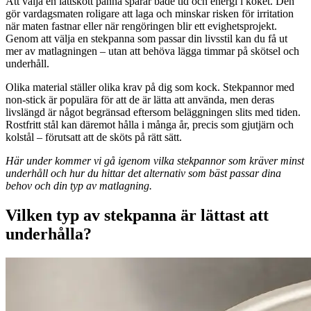
Att välja en lättskött panna sparar både tid och energi i köket. Den
gör vardagsmaten roligare att laga och minskar risken för irritation
när maten fastnar eller när rengöringen blir ett evighetsprojekt.
Genom att välja en stekpanna som passar din livsstil kan du få ut
mer av matlagningen – utan att behöva lägga timmar på skötsel och
underhåll.
Olika material ställer olika krav på dig som kock. Stekpannor med
non-stick är populära för att de är lätta att använda, men deras
livslängd är något begränsad eftersom beläggningen slits med tiden.
Rostfritt stål kan däremot hålla i många år, precis som gjutjärn och
kolstål – förutsatt att de sköts på rätt sätt.
Här under kommer vi gå igenom vilka stekpannor som kräver minst
underhåll och hur du hittar det alternativ som bäst passar dina
behov och din typ av matlagning.
Vilken typ av stekpanna är lättast att
underhålla?