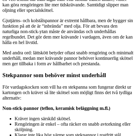
kan göra rengöringen lite mer tidskrävande. Samtidigt slipper man
oljning eller specialskötsel.
Gjutjärns- och kolstålspannor är extremt hållbara, men de bygger sin
funktion på att de är “inbrända” med olja. För att bevara den
naturliga non-stick-ytan måste de användas och underhållas
regelbundet. Det gör dem mer krävande i vardagen, även om de kan
hålla en hel livstid.
Med andra ord: lättskött betyder oftast snabb rengöring och minimalt
underhåll, medan mer krävande pannor behöver kontinuerlig skötsel
men ger tillbaka i form av hållbarhet och prestanda.
Stekpannor som behöver minst underhåll
För vardagskocken som vill ha en stekpanna som fungerar direkt ur
kartongen och kräver så lite skötsel som möjligt finns det två tydliga
alternativ:
Non-stick-pannor (teflon, keramisk beläggning m.fl.)
Kräver ingen särskild skötsel.
Rengöringen är enkel – ofta räcker en snabb avtorkning eller
sköljning.
Klarar inte lika hög värme som stekpannor i rostfritt stål,