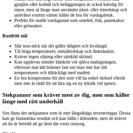
gjutjärn eller kolstål och beläggningen är också känslig för
repor, men så länge man använder plast- eller träredskap och
undviker extrem värme håller de bra för vardagsbruk.
Perfekt för snabb vardagsmat som omelett, fisk, pannkakor
eller grönsaker.
Rostfritt stål
Slår non-stick när det gäller tålighet och livslängd.
Tål höga temperaturer, metallredskap och diskmaskin.
Kräver ingen oljning eller särskild skötsel.
Kan upplevas mindre lättskött vid själva matlagningen,
eftersom mat lätt bränner fast om man inte har rätt
temperaturen och tillräckligt med matfett.
En bra kompromiss för den som vill ha enkel skötsel efteråt
men inte är rädd för att lära sig en ny teknik vid spisen.
Stekpannor som kräver mest av dig, men som håller
länge med rätt underhåll
Sen finns det stekpannor som är mer långsiktiga investeringar. Dessa
kan ge fantastiska resultat och kan hålla i årtionden, men de kräver
att du är beredd att ge dem lite extra omsorg.