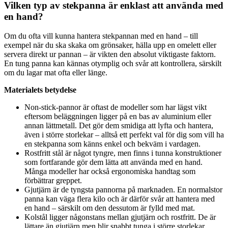
Vilken typ av stekpanna är enklast att använda med
en hand?
Om du ofta vill kunna hantera stekpannan med en hand – till
exempel när du ska skaka om grönsaker, hälla upp en omelett eller
servera direkt ur pannan – är vikten den absolut viktigaste faktorn.
En tung panna kan kännas otymplig och svår att kontrollera, särskilt
om du lagar mat ofta eller länge.
Materialets betydelse
Non-stick-pannor är oftast de modeller som har lägst vikt
eftersom beläggningen ligger på en bas av aluminium eller
annan lättmetall. Det gör dem smidiga att lyfta och hantera,
även i större storlekar – alltså ett perfekt val för dig som vill ha
en stekpanna som känns enkel och bekväm i vardagen.
Rostfritt stål är något tyngre, men finns i tunna konstruktioner
som fortfarande gör dem lätta att använda med en hand.
Många modeller har också ergonomiska handtag som
förbättrar greppet.
Gjutjärn är de tyngsta pannorna på marknaden. En normalstor
panna kan väga flera kilo och är därför svår att hantera med
en hand – särskilt om den dessutom är fylld med mat.
Kolstål ligger någonstans mellan gjutjärn och rostfritt. De är
lättare än gjutjärn men blir snabbt tunga i större storlekar.