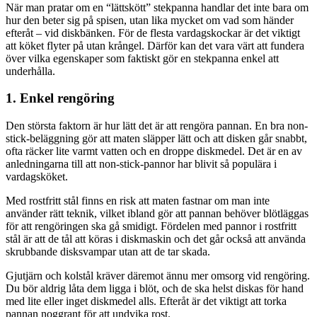
När man pratar om en “lättskött” stekpanna handlar det inte bara om
hur den beter sig på spisen, utan lika mycket om vad som händer
efteråt – vid diskbänken. För de flesta vardagskockar är det viktigt
att köket flyter på utan krångel. Därför kan det vara värt att fundera
över vilka egenskaper som faktiskt gör en stekpanna enkel att
underhålla.
1. Enkel rengöring
Den största faktorn är hur lätt det är att rengöra pannan. En bra non-
stick-beläggning gör att maten släpper lätt och att disken går snabbt,
ofta räcker lite varmt vatten och en droppe diskmedel. Det är en av
anledningarna till att non-stick-pannor har blivit så populära i
vardagsköket.
Med rostfritt stål finns en risk att maten fastnar om man inte
använder rätt teknik, vilket ibland gör att pannan behöver blötläggas
för att rengöringen ska gå smidigt. Fördelen med pannor i rostfritt
stål är att de tål att köras i diskmaskin och det går också att använda
skrubbande disksvampar utan att de tar skada.
Gjutjärn och kolstål kräver däremot ännu mer omsorg vid rengöring.
Du bör aldrig låta dem ligga i blöt, och de ska helst diskas för hand
med lite eller inget diskmedel alls. Efteråt är det viktigt att torka
pannan noggrant för att undvika rost.