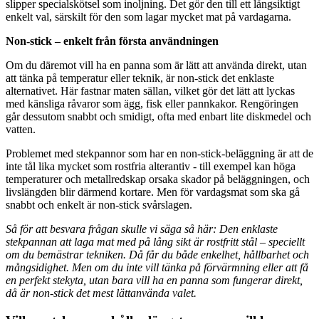
slipper specialskötsel som inoljning. Det gör den till ett långsiktigt
enkelt val, särskilt för den som lagar mycket mat på vardagarna.
Non-stick – enkelt från första användningen
Om du däremot vill ha en panna som är lätt att använda direkt, utan
att tänka på temperatur eller teknik, är non-stick det enklaste
alternativet. Här fastnar maten sällan, vilket gör det lätt att lyckas
med känsliga råvaror som ägg, fisk eller pannkakor. Rengöringen
går dessutom snabbt och smidigt, ofta med enbart lite diskmedel och
vatten.
Problemet med stekpannor som har en non-stick-beläggning är att de
inte tål lika mycket som rostfria alterantiv - till exempel kan höga
temperaturer och metallredskap orsaka skador på beläggningen, och
livslängden blir därmend kortare. Men för vardagsmat som ska gå
snabbt och enkelt är non-stick svårslagen.
Så för att besvara frågan skulle vi säga så här: Den enklaste
stekpannan att laga mat med på lång sikt är rostfritt stål – speciellt
om du bemästrar tekniken. Då får du både enkelhet, hållbarhet och
mångsidighet. Men om du inte vill tänka på förvärmning eller att få
en perfekt stekyta, utan bara vill ha en panna som fungerar direkt,
då är non-stick det mest lättanvända valet.