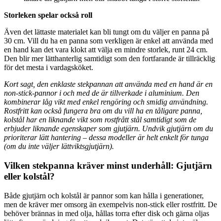
Storleken spelar också roll
Även det lättaste materialet kan bli tungt om du väljer en panna på
30 cm. Vill du ha en panna som verkligen är enkel att använda med
en hand kan det vara klokt att välja en mindre storlek, runt 24 cm.
Den blir mer lätthanterlig samtidigt som den fortfarande är tillräcklig
för det mesta i vardagsköket.
Kort sagt, den enklaste stekpannan att använda med en hand är en
non-stick-pannor i och med de är tillverkade i aluminium. Den
kombinerar låg vikt med enkel rengöring och smidig användning.
Rostfritt kan också fungera bra om du vill ha en tåligare panna,
kolstål har en liknande vikt som rostfrått stål samtidigt som de
erbjuder liknande egenskaper som gjutjärn. Undvik gjutjärn om du
prioriterar lätt hantering – dessa modeller är helt enkelt för tunga
(om du inte väljer lättviktsgjutjärn).
Vilken stekpanna kräver minst underhåll: Gjutjärn
eller kolstål?
Både gjutjärn och kolstål är pannor som kan hålla i generationer,
men de kräver mer omsorg än exempelvis non-stick eller rostfritt. De
behöver brännas in med olja, hållas torra efter disk och gärna oljas