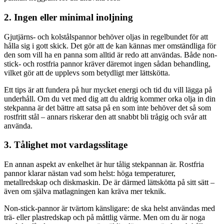
2. Ingen eller minimal inoljning
Gjutjärns- och kolstålspannor behöver oljas in regelbundet för att
hålla sig i gott skick. Det gör att de kan kännas mer omständliga för
den som vill ha en panna som alltid är redo att användas. Både non-
stick- och rostfria pannor kräver däremot ingen sådan behandling,
vilket gör att de upplevs som betydligt mer lättskötta.
Ett tips är att fundera på hur mycket energi och tid du vill lägga på
underhåll. Om du vet med dig att du aldrig kommer orka olja in din
stekpanna är det bättre att satsa på en som inte behöver det så som
rostfritt stål – annars riskerar den att snabbt bli trågig och svår att
använda.
3. Tålighet mot vardagsslitage
En annan aspekt av enkelhet är hur tålig stekpannan är. Rostfria
pannor klarar nästan vad som helst: höga temperaturer,
metallredskap och diskmaskin. De är därmed lättskötta på sitt sätt –
även om själva matlagningen kan kräva mer teknik.
Non-stick-pannor är tvärtom känsligare: de ska helst användas med
trä- eller plastredskap och på måttlig värme. Men om du är noga