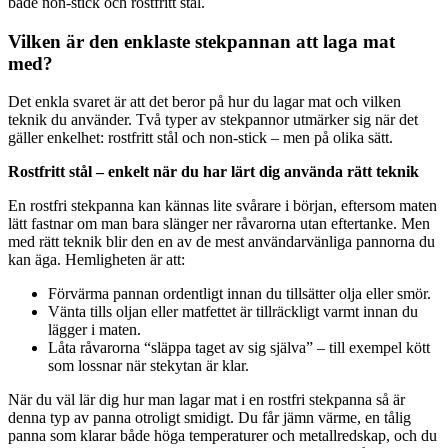
både non-stick och rostfritt stål.
Vilken är den enklaste stekpannan att laga mat
med?
Det enkla svaret är att det beror på hur du lagar mat och vilken
teknik du använder. Två typer av stekpannor utmärker sig när det
gäller enkelhet: rostfritt stål och non-stick – men på olika sätt.
Rostfritt stål – enkelt när du har lärt dig använda rätt teknik
En rostfri stekpanna kan kännas lite svårare i början, eftersom maten
lätt fastnar om man bara slänger ner råvarorna utan eftertanke. Men
med rätt teknik blir den en av de mest användarvänliga pannorna du
kan äga. Hemligheten är att:
Förvärma pannan ordentligt innan du tillsätter olja eller smör.
Vänta tills oljan eller matfettet är tillräckligt varmt innan du
lägger i maten.
Låta råvarorna “släppa taget av sig själva” – till exempel kött
som lossnar när stekytan är klar.
När du väl lär dig hur man lagar mat i en rostfri stekpanna så är
denna typ av panna otroligt smidigt. Du får jämn värme, en tålig
panna som klarar både höga temperaturer och metallredskap, och du