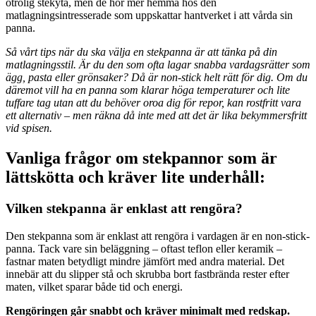
otrolig stekyta, men de hör mer hemma hos den
matlagningsintresserade som uppskattar hantverket i att vårda sin
panna.
Så vårt tips när du ska välja en stekpanna är att tänka på din
matlagningsstil. Är du den som ofta lagar snabba vardagsrätter som
ägg, pasta eller grönsaker? Då är non-stick helt rätt för dig. Om du
däremot vill ha en panna som klarar höga temperaturer och lite
tuffare tag utan att du behöver oroa dig för repor, kan rostfritt vara
ett alternativ – men räkna då inte med att det är lika bekymmersfritt
vid spisen.
Vanliga frågor om stekpannor som är
lättskötta och kräver lite underhåll:
Vilken stekpanna är enklast att rengöra?
Den stekpanna som är enklast att rengöra i vardagen är en non-stick-
panna. Tack vare sin beläggning – oftast teflon eller keramik –
fastnar maten betydligt mindre jämfört med andra material. Det
innebär att du slipper stå och skrubba bort fastbrända rester efter
maten, vilket sparar både tid och energi.
Rengöringen går snabbt och kräver minimalt med redskap.