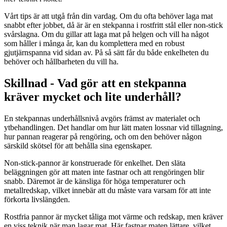
Vårt tips är att utgå från din vardag. Om du ofta behöver laga mat
snabbt efter jobbet, då är är en stekpanna i rostfritt stål eller non-stick
svårslagna. Om du gillar att laga mat på helgen och vill ha något
som håller i många år, kan du komplettera med en robust
gjutjärnspanna vid sidan av. På så sätt får du både enkelheten du
behöver och hållbarheten du vill ha.
Skillnad - Vad gör att en stekpanna
kräver mycket och lite underhåll?
En stekpannas underhållsnivå avgörs främst av materialet och
ytbehandlingen. Det handlar om hur lätt maten lossnar vid tillagning,
hur pannan reagerar på rengöring, och om den behöver någon
särskild skötsel för att behålla sina egenskaper.
Non-stick-pannor är konstruerade för enkelhet. Den släta
beläggningen gör att maten inte fastnar och att rengöringen blir
snabb. Däremot är de känsliga för höga temperaturer och
metallredskap, vilket innebär att du måste vara varsam för att inte
förkorta livslängden.
Rostfria pannor är mycket tåliga mot värme och redskap, men kräver
en viss teknik när man lagar mat. Här fastnar maten lättare, vilket