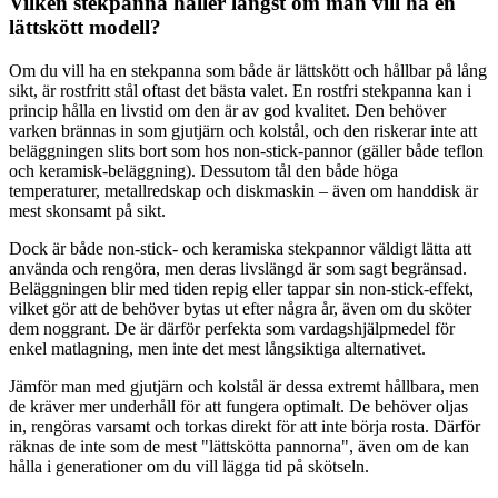
Vilken stekpanna håller längst om man vill ha en
lättskött modell?
Om du vill ha en stekpanna som både är lättskött och hållbar på lång
sikt, är rostfritt stål oftast det bästa valet. En rostfri stekpanna kan i
princip hålla en livstid om den är av god kvalitet. Den behöver
varken brännas in som gjutjärn och kolstål, och den riskerar inte att
beläggningen slits bort som hos non-stick-pannor (gäller både teflon
och keramisk-beläggning). Dessutom tål den både höga
temperaturer, metallredskap och diskmaskin – även om handdisk är
mest skonsamt på sikt.
Dock är både non-stick- och keramiska stekpannor väldigt lätta att
använda och rengöra, men deras livslängd är som sagt begränsad.
Beläggningen blir med tiden repig eller tappar sin non-stick-effekt,
vilket gör att de behöver bytas ut efter några år, även om du sköter
dem noggrant. De är därför perfekta som vardagshjälpmedel för
enkel matlagning, men inte det mest långsiktiga alternativet.
Jämför man med gjutjärn och kolstål är dessa extremt hållbara, men
de kräver mer underhåll för att fungera optimalt. De behöver oljas
in, rengöras varsamt och torkas direkt för att inte börja rosta. Därför
räknas de inte som de mest "lättskötta pannorna", även om de kan
hålla i generationer om du vill lägga tid på skötseln.