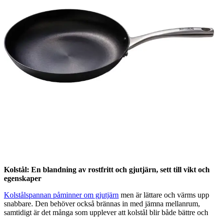
G
tillverakre
:
t
Skottsberg
R
storlek
:
s
28 cm
2
pris
:
p
1 049 kr
6
Läs mer
via
bagarenochkocken.se
v
Kolstål: En blandning av rostfritt och gjutjärn, sett till vikt och
egenskaper
Kolstålspannan påminner om gjutjärn
men är lättare och värms upp
snabbare. Den behöver också brännas in med jämna mellanrum,
samtidigt är det många som upplever att kolstål blir både bättre och