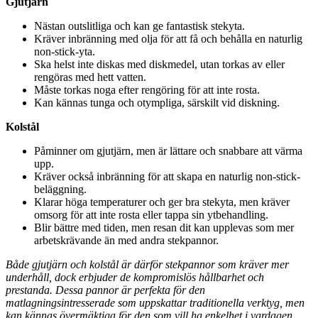
Gjutjärn
Nästan outslitliga och kan ge fantastisk stekyta.
Kräver inbränning med olja för att få och behålla en naturlig
non-stick-yta.
Ska helst inte diskas med diskmedel, utan torkas av eller
rengöras med hett vatten.
Måste torkas noga efter rengöring för att inte rosta.
Kan kännas tunga och otympliga, särskilt vid diskning.
Kolstål
Påminner om gjutjärn, men är lättare och snabbare att värma
upp.
Kräver också inbränning för att skapa en naturlig non-stick-
beläggning.
Klarar höga temperaturer och ger bra stekyta, men kräver
omsorg för att inte rosta eller tappa sin ytbehandling.
Blir bättre med tiden, men resan dit kan upplevas som mer
arbetskrävande än med andra stekpannor.
Både gjutjärn och kolstål är därför stekpannor som kräver mer
underhåll, dock erbjuder de kompromislös hållbarhet och
prestanda. Dessa pannor är perfekta för den
matlagningsintresserade som uppskattar traditionella verktyg, men
kan kännas övermäktiga för den som vill ha enkelhet i vardagen.