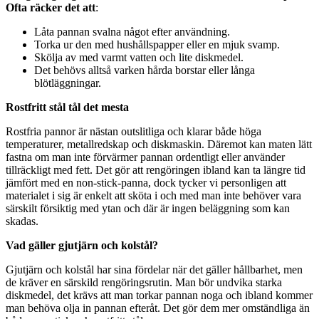
Ofta räcker det att
:
Låta pannan svalna något efter användning.
Torka ur den med hushållspapper eller en mjuk svamp.
Skölja av med varmt vatten och lite diskmedel.
Det behövs alltså varken hårda borstar eller långa
blötläggningar.
Rostfritt stål tål det mesta
Rostfria pannor är nästan outslitliga och klarar både höga
temperaturer, metallredskap och diskmaskin. Däremot kan maten lätt
fastna om man inte förvärmer pannan ordentligt eller använder
tillräckligt med fett. Det gör att rengöringen ibland kan ta längre tid
jämfört med en non-stick-panna, dock tycker vi personligen att
materialet i sig är enkelt att sköta i och med man inte behöver vara
särskilt försiktig med ytan och där är ingen beläggning som kan
skadas.
Vad gäller gjutjärn och kolstål?
Gjutjärn och kolstål har sina fördelar när det gäller hållbarhet, men
de kräver en särskild rengöringsrutin. Man bör undvika starka
diskmedel, det krävs att man torkar pannan noga och ibland kommer
man behöva olja in pannan efteråt. Det gör dem mer omständliga än