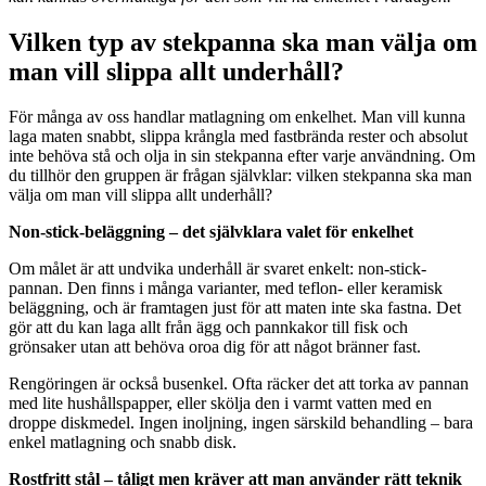
Vilken typ av stekpanna ska man välja om
man vill slippa allt underhåll?
För många av oss handlar matlagning om enkelhet. Man vill kunna
laga maten snabbt, slippa krångla med fastbrända rester och absolut
inte behöva stå och olja in sin stekpanna efter varje användning. Om
du tillhör den gruppen är frågan självklar: vilken stekpanna ska man
välja om man vill slippa allt underhåll?
Non-stick-beläggning – det självklara valet för enkelhet
Om målet är att undvika underhåll är svaret enkelt: non-stick-
pannan. Den finns i många varianter, med teflon- eller keramisk
beläggning, och är framtagen just för att maten inte ska fastna. Det
gör att du kan laga allt från ägg och pannkakor till fisk och
grönsaker utan att behöva oroa dig för att något bränner fast.
Rengöringen är också busenkel. Ofta räcker det att torka av pannan
med lite hushållspapper, eller skölja den i varmt vatten med en
droppe diskmedel. Ingen inoljning, ingen särskild behandling – bara
enkel matlagning och snabb disk.
Rostfritt stål – tåligt men kräver att man använder rätt teknik