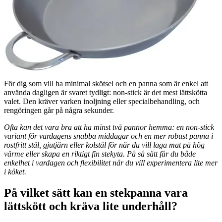
pris
:
7
1 098 kr
Läs mer
v
via
bagarenochkocken.se
För dig som vill ha minimal skötsel och en panna som är enkel att
använda dagligen är svaret tydligt: non-stick är det mest lättskötta
valet. Den kräver varken inoljning eller specialbehandling, och
rengöringen går på några sekunder.
Ofta kan det vara bra att ha minst två pannor hemma: en non-stick
variant för vardagens snabba middagar och en mer robust panna i
rostfritt stål, gjutjärn eller kolstål för när du vill laga mat på hög
värme eller skapa en riktigt fin stekyta. På så sätt får du både
enkelhet i vardagen och flexibilitet när du vill experimentera lite mer
i köket.
På vilket sätt kan en stekpanna vara
lättskött och kräva lite underhåll?