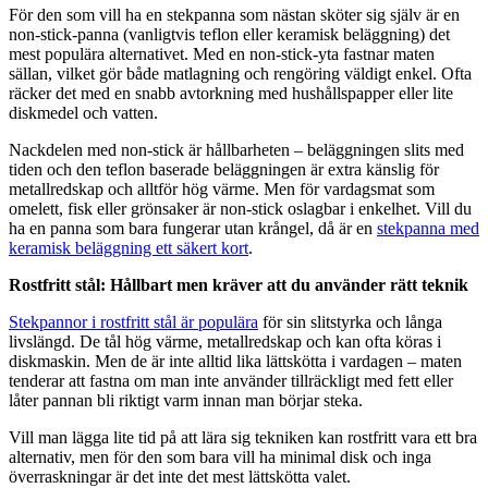
För den som vill ha en stekpanna som nästan sköter sig själv är en
non-stick-panna (vanligtvis teflon eller keramisk beläggning) det
mest populära alternativet. Med en non-stick-yta fastnar maten
sällan, vilket gör både matlagning och rengöring väldigt enkel. Ofta
räcker det med en snabb avtorkning med hushållspapper eller lite
diskmedel och vatten.
Nackdelen med non-stick är hållbarheten – beläggningen slits med
tiden och den teflon baserade beläggningen är extra känslig för
metallredskap och alltför hög värme. Men för vardagsmat som
omelett, fisk eller grönsaker är non-stick oslagbar i enkelhet. Vill du
ha en panna som bara fungerar utan krångel, då är en
stekpanna med
keramisk beläggning ett säkert kort
.
Rostfritt stål: Hållbart men kräver att du använder rätt teknik
Stekpannor i rostfritt stål är populära
för sin slitstyrka och långa
livslängd. De tål hög värme, metallredskap och kan ofta köras i
diskmaskin. Men de är inte alltid lika lättskötta i vardagen – maten
tenderar att fastna om man inte använder tillräckligt med fett eller
låter pannan bli riktigt varm innan man börjar steka.
Vill man lägga lite tid på att lära sig tekniken kan rostfritt vara ett bra
alternativ, men för den som bara vill ha minimal disk och inga
överraskningar är det inte det mest lättskötta valet.