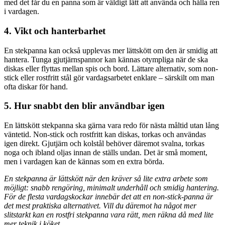
med det får du en panna som är väldigt lätt att använda och hålla ren
i vardagen.
4. Vikt och hanterbarhet
En stekpanna kan också upplevas mer lättskött om den är smidig att
hantera. Tunga gjutjärnspannor kan kännas otympliga när de ska
diskas eller flyttas mellan spis och bord. Lättare alternativ, som non-
stick eller rostfritt stål gör vardagsarbetet enklare – särskilt om man
ofta diskar för hand.
5. Hur snabbt den blir användbar igen
En lättskött stekpanna ska gärna vara redo för nästa måltid utan lång
väntetid. Non-stick och rostfritt kan diskas, torkas och användas
igen direkt. Gjutjärn och kolstål behöver däremot svalna, torkas
noga och ibland oljas innan de ställs undan. Det är små moment,
men i vardagen kan de kännas som en extra börda.
En stekpanna är lättskött när den kräver så lite extra arbete som
möjligt: snabb rengöring, minimalt underhåll och smidig hantering.
För de flesta vardagskockar innebär det att en non-stick-panna är
det mest praktiska alternativet. Vill du däremot ha något mer
slitstarkt kan en rostfri stekpanna vara rätt, men räkna då med lite
mer teknik i köket.