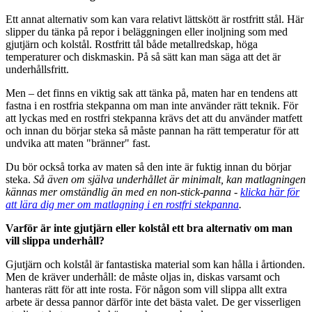
Ett annat alternativ som kan vara relativt lättskött är rostfritt stål. Här
slipper du tänka på repor i beläggningen eller inoljning som med
gjutjärn och kolstål. Rostfritt tål både metallredskap, höga
temperaturer och diskmaskin. På så sätt kan man säga att det är
underhållsfritt.
Men – det finns en viktig sak att tänka på, maten har en tendens att
fastna i en rostfria stekpanna om man inte använder rätt teknik. För
att lyckas med en rostfri stekpanna krävs det att du använder matfett
och innan du börjar steka så måste pannan ha rätt temperatur för att
undvika att maten "bränner" fast.
Du bör också torka av maten så den inte är fuktig innan du börjar
steka.
Så även om själva underhållet är minimalt, kan matlagningen
kännas mer omständlig än med en non-stick-panna -
klicka här för
att lära dig mer om matlagning i en rostfri stekpanna
.
Varför är inte gjutjärn eller kolstål ett bra alternativ om man
vill slippa underhåll?
Gjutjärn och kolstål är fantastiska material som kan hålla i årtionden.
Men de kräver underhåll: de måste oljas in, diskas varsamt och
hanteras rätt för att inte rosta. För någon som vill slippa allt extra
arbete är dessa pannor därför inte det bästa valet. De ger visserligen